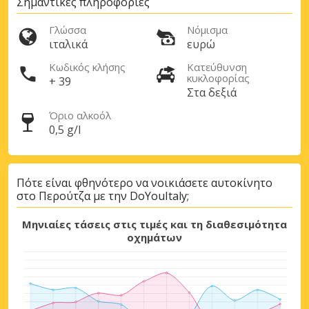
Σημαντικές πληροφορίες
Γλώσσα
Νόμισμα
ιταλικά
ευρώ
Κωδικός κλήσης
Κατεύθυνση
κυκλοφορίας
+ 39
Στα δεξιά
Όριο αλκοόλ
0,5 g/l
Πότε είναι φθηνότερο να νοικιάσετε αυτοκίνητο
στο Περούτζα με την DoYouItaly;
Μηνιαίες τάσεις στις τιμές και τη διαθεσιμότητα
οχημάτων
Μεγάλες εξοικονομήσεις
Αποκτήστε πρόσβαση σε αποκλειστικές
προσφορές συνεργατών