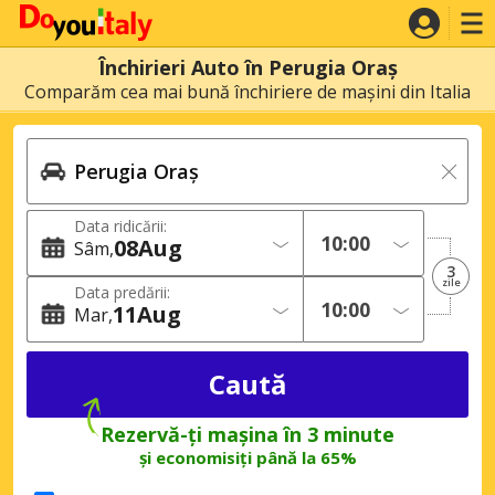
Închirieri Auto în Perugia Oraș
Comparăm cea mai bună închiriere de mașini din Italia
Data ridicării:
08
Aug
Sâm
3
zile
Data predării:
11
Aug
Mar
Rezervă-ți mașina în 3 minute
și economisiți până la 65%