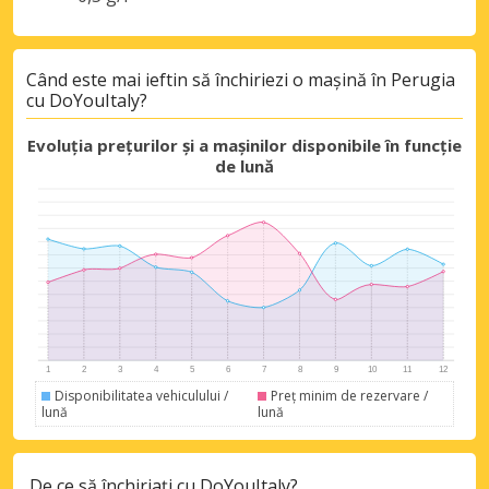
Când este mai ieftin să închiriezi o mașină în Perugia
cu DoYouItaly?
Evoluția prețurilor și a mașinilor disponibile în funcție
de lună
Economii de top
Accesați ofertele exclusive ale
furnizorilor noștri
Disponibilitatea vehiculului /
Preț minim de rezervare /
lună
lună
Autentificare cu eLink
De ce să închiriați cu DoYouItaly?