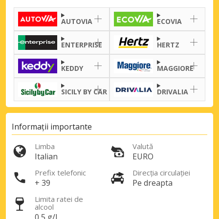
AUTOVIA
ECOVIA
ENTERPRISE
HERTZ
KEDDY
MAGGIORE
SICILY BY CAR
DRIVALIA
Informații importante
Limba
Valută
Italian
EURO
Prefix telefonic
Direcția circulației
+ 39
Pe dreapta
Limita ratei de
alcool
0,5 g/l