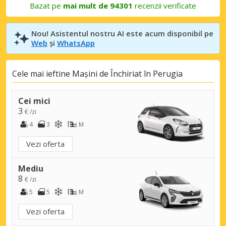
Bazat pe
mai mult de 94301
recenzii verificate
Nou! Asistentul nostru AI este acum disponibil pe
Web
și
WhatsApp
Cele mai ieftine Mașini de Închiriat în Perugia
Cei mici
3
€ /zi
4
3
M
Vezi oferta
Mediu
8
€ /zi
5
5
M
Vezi oferta