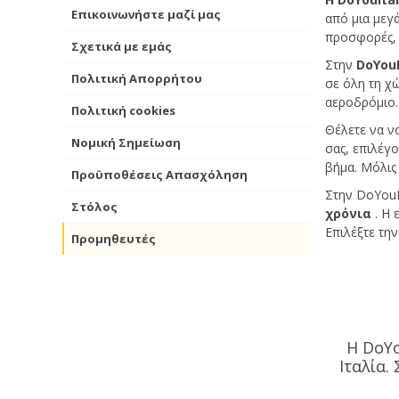
Επικοινωνήστε μαζί μας
από μια μεγ
προσφορές, 
Σχετικά με εμάς
Στην
DoYouI
Πολιτική Απορρήτου
σε όλη τη χ
αεροδρόμιο.
Πολιτική cookies
Θέλετε να νο
Νομική Σημείωση
σας, επιλέγο
βήμα. Μόλις 
Προϋποθέσεις Απασχόληση
Στην DoYouI
Στόλος
χρόνια
. Η 
Επιλέξτε την
Προμηθευτές
Η DoYo
Ιταλία.