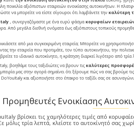
άλη ποικιλία αξιόπιστων εταιρειών ενοικίασης αυτοκινήτων. Η πλατ
ώστε να μπορείτε να είστε σίγουροι ότι λαμβάνετε την
καλύτερη τ
taly
, συνεργαζόμαστε με ένα ευρύ φάσμα
κορυφαίων εταιρειών
ώρα. Από μεγάλα διεθνή ονόματα έως αξιόπιστους τοπικούς προμηθευ
ικιάσετε από μια συγκεκριμένη εταιρεία; Μπορείτε να χρησιμοποιήσ
ντας την εταιρεία που προτιμάτε, τον τύπο αυτοκινήτου, την πολιτι
βρείτε το ιδανικό αυτοκίνητο, η κράτηση διαρκεί λιγότερο από τρία 
taly, βοηθάμε τους ταξιδιώτες να βρουν τις
καλύτερες προσφορές
εμπειρία μας στην αγορά σημαίνει ότι ξέρουμε πώς να σας βρούμε τις 
 DoYouItaly και αξιοποιήστε στο έπακρο το ταξίδι σας σε ασυναγώνισ
Προμηθευτές Ενοικίασης Αυτοκι
uItaly βρίσκει τις χαμηλότερες τιμές από κορυφαίε
 Σε μόλις τρία λεπτά, κλείστε το αυτοκίνητό σας χω