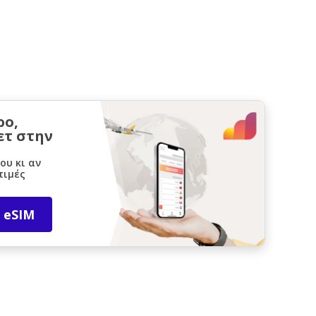
ρο,
ετ στην
ου κι αν
τιμές
 eSIM