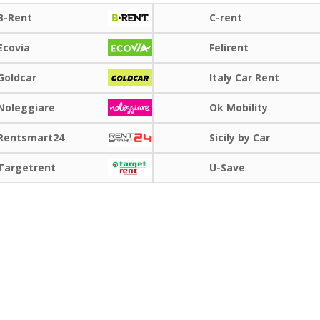
B-Rent
C-rent
Ecovia
Felirent
Goldcar
Italy Car Rent
Noleggiare
Ok Mobility
Μεγάλες εξοικονομήσεις
Αποκτήστε πρόσβαση σε αποκλειστικές
Rentsmart24
Sicily by Car
προσφορές συνεργατών
Targetrent
U-Save
Σύνδεση με eLink