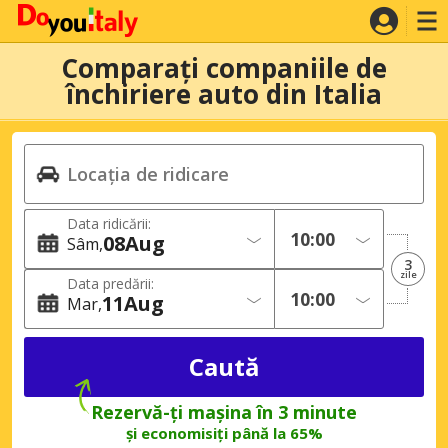
Comparați companiile de
închiriere auto din Italia
Data ridicării:
08
Aug
Sâm
3
zile
Data predării:
11
Aug
Mar
Rezervă-ți mașina în 3 minute
și economisiți până la 65%