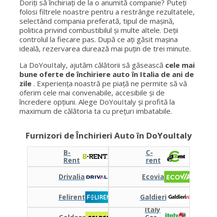
Doriți să închiriați de la o anumită companie? Puteți
folosi filtrele noastre pentru a restrânge rezultatele,
selectând compania preferată, tipul de mașină,
politica privind combustibilul și multe altele. Deții
controlul la fiecare pas. După ce ați găsit mașina
ideală, rezervarea durează mai puțin de trei minute.
La DoYouItaly, ajutăm călătorii să găsească
cele mai
bune oferte de închiriere auto în Italia de ani de
zile
. Experiența noastră pe piață ne permite să vă
oferim cele mai convenabile, accesibile și de
încredere opțiuni. Alege DoYouItaly și profită la
maximum de călătoria ta cu prețuri imbatabile.
Furnizori de Închirieri Auto în DoYouItaly
B-
C-
Rent
rent
Drivalia
Ecovia
Felirent
Galdieri
Italy