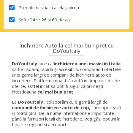
Predați mașina la același birou
Șofer între 26 și 69 de ani
Închiriere Auto la cel mai bun preț cu
DoYouItaly
DoYouItaly
face ca
închirierea unei mașini în Italia
să fie ușoară, rapidă și accesibilă, comparând ofertele
unei game largi de companii de închiriere auto de
încredere. Platforma noastră caută în timp real mii de
oferte, astfel încât să poți fi sigur că primești
întotdeauna
cel mai bun preț
.
La
DoYouItaly
, colaborăm cu o gamă largă de
companii de închiriere auto de top,
care operează
în toată țara. De la nume internaționale importante
până la furnizori locali de încredere, veți găsi opțiuni în
fiecare regiune și aeroport.