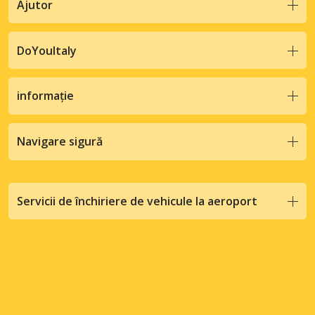
Ajutor
DoYouItaly
informație
Navigare sigură
Servicii de închiriere de vehicule la aeroport
Toate mărcile comerciale și drepturile de autor sunt