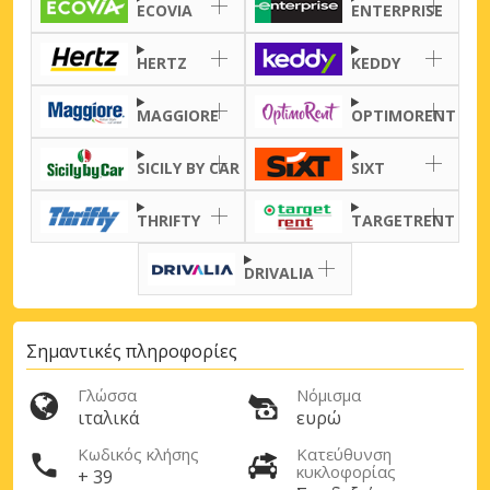
ECOVIA
ENTERPRISE
προσφορές συνεργατών
HERTZ
KEDDY
MAGGIORE
OPTIMORENT
Σύνδεση με eLink
SICILY BY CAR
SIXT
THRIFTY
TARGETRENT
DRIVALIA
Σημαντικές πληροφορίες
Γλώσσα
Νόμισμα
ιταλικά
ευρώ
Κωδικός κλήσης
Κατεύθυνση
κυκλοφορίας
+ 39