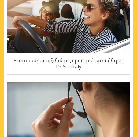
Εκατομμύρια ταξιδιώτες εμπιστεύονται ήδη το
DoYouItaly