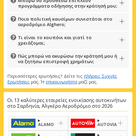
Μπορώ να προσθέσω επιπλέον
προγράμματα οδήγησης στην κράτησή μου;
Ποια πολιτική καυσίμων συνιστάται στο
αεροδρόμιο Alghero;
Τι είναι το κουπόνι και γιατί το
χρειάζομαι;
Πώς μπορώ να ακυρώσω την κράτησή μου ή
να ζητήσω επιστροφή χρημάτων;
Περισσότερες ερωτήσεις? Δείτε τις
πλήρεις Συχνές
Ερωτήσεις
μας. Ή
επικοινωνήστε
μαζί μας.
Οι 13 καλύτερες εταιρείες ενοικίασης αυτοκινήτων
στο Σαρδηνία, Αλγκέρο Αεροδρόμιο στο 2026
ALAMO
AUTOVIA
Μεγάλες εξοικονομήσεις
Αποκτήστε πρόσβαση σε αποκλειστικές