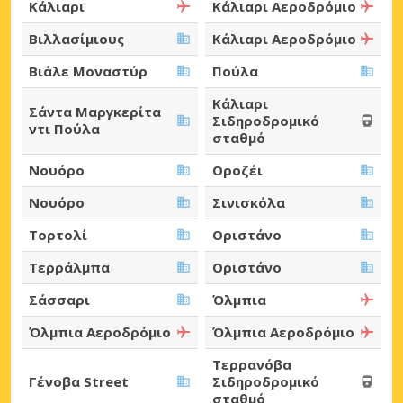
Κάλιαρι
Κάλιαρι Αεροδρόμιο
Βιλλασίμιους
Κάλιαρι Αεροδρόμιο
Βιάλε Μοναστύρ
Πούλα
Κάλιαρι
Σάντα Μαργκερίτα
Σιδηροδρομικό
ντι Πούλα
σταθμό
Νουόρο
Οροζέι
Νουόρο
Σινισκόλα
Τορτολί
Οριστάνο
Τερράλμπα
Οριστάνο
Σάσσαρι
Όλμπια
Όλμπια Αεροδρόμιο
Όλμπια Αεροδρόμιο
Τερρανόβα
Γένοβα Street
Σιδηροδρομικό
σταθμό