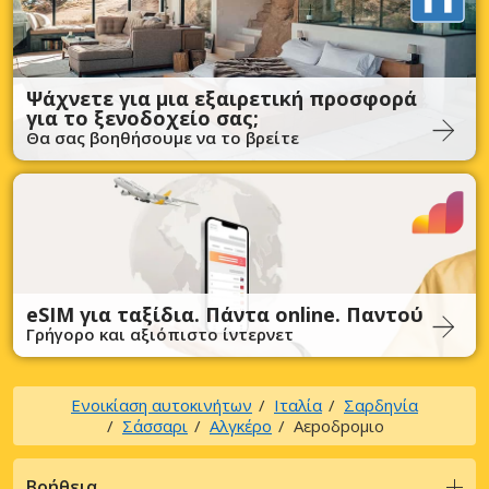
Ψάχνετε για μια εξαιρετική προσφορά
για το ξενοδοχείο σας;
Θα σας βοηθήσουμε να το βρείτε
eSIM για ταξίδια. Πάντα online. Παντού
Γρήγορο και αξιόπιστο ίντερνετ
Ενοικίαση αυτοκινήτων
Ιταλία
Σαρδηνία
Σάσσαρι
Αλγκέρο
Αεpoδpoμιo
Βοήθεια