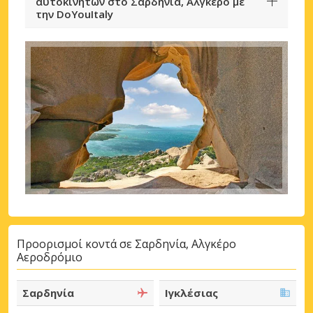
αυτοκινήτων στο Σαρδηνία, Αλγκέρο με
την DoYouItaly
Προορισμοί κοντά σε Σαρδηνία, Αλγκέρο
Αεροδρόμιο
Σαρδηνία
Ιγκλέσιας