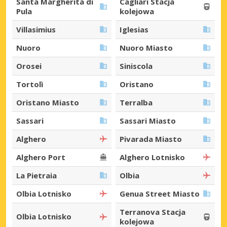
Santa Margherita di
Cagliari Stacja
Pula
kolejowa
Villasimius
Iglesias
Nuoro
Nuoro Miasto
Orosei
Siniscola
Tortolì
Oristano
Oristano Miasto
Terralba
Sassari
Sassari Miasto
Alghero
Pivarada Miasto
Alghero Port
Alghero Lotnisko
La Pietraia
Olbia
Olbia Lotnisko
Genua Street Miasto
Terranova Stacja
Olbia Lotnisko
kolejowa