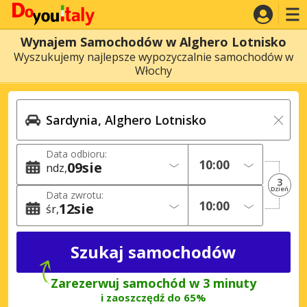
Wynajem Samochodów w Alghero Lotnisko
Wyszukujemy najlepsze wypozyczalnie samochodów w
Włochy
Data odbioru:
09
sie
ndz
3
Dzień
Data zwrotu:
12
sie
śr
Zarezerwuj samochód w 3 minuty
i zaoszczędź do 65%