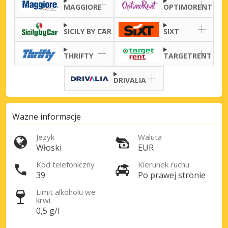
MAGGIORE
OPTIMORENT
Zaloguj się przez eLink
SICILY BY CAR
SIXT
THRIFTY
TARGETRENT
DRIVALIA
Wazne informacje
Jezyk
Waluta
Włoski
EUR
Kod telefoniczny
Kierunek ruchu
39
Po prawej stronie
Limit alkoholu we
krwi
0,5 g/l