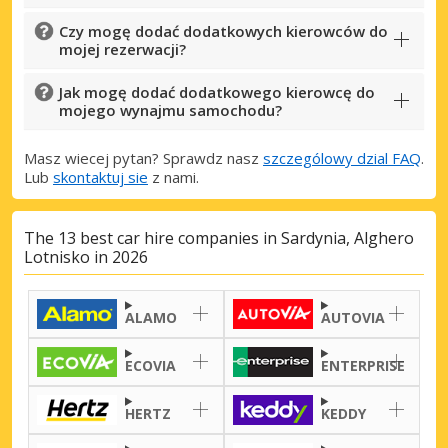
Czy mogę dodać dodatkowych kierowców do
mojej rezerwacji?
Jak mogę dodać dodatkowego kierowcę do
mojego wynajmu samochodu?
Masz wiecej pytan? Sprawdz nasz
szczególowy dzial FAQ
.
Lub
skontaktuj sie
z nami.
The 13 best car hire companies in Sardynia, Alghero
Lotnisko in 2026
ALAMO
AUTOVIA
Najlepsze oszczędności
Uzyskaj dostęp do ekskluzywnych ofert
ECOVIA
ENTERPRISE
partnerów
HERTZ
KEDDY