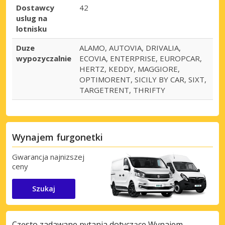
Dostawcy
42
uslug na
lotnisku
Duze
ALAMO, AUTOVIA, DRIVALIA,
wypozyczalnie
ECOVIA, ENTERPRISE, EUROPCAR,
HERTZ, KEDDY, MAGGIORE,
OPTIMORENT, SICILY BY CAR, SIXT,
TARGETRENT, THRIFTY
Wynajem furgonetki
Gwarancja najnizszej
ceny
Szukaj
Często zadawane pytania dotyczące Wynajem