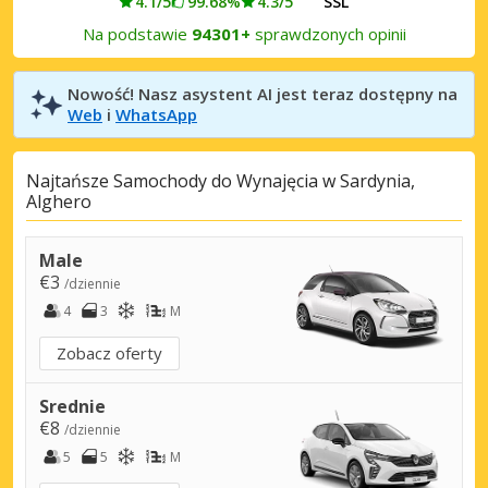
4.1/5
99.68%
4.3/5
SSL
Na podstawie
94301+
sprawdzonych opinii
Nowość! Nasz asystent AI jest teraz dostępny na
Web
i
WhatsApp
Najtańsze Samochody do Wynajęcia w Sardynia,
Alghero
Male
€3
/dziennie
4
3
M
Zobacz oferty
Srednie
€8
/dziennie
5
5
M