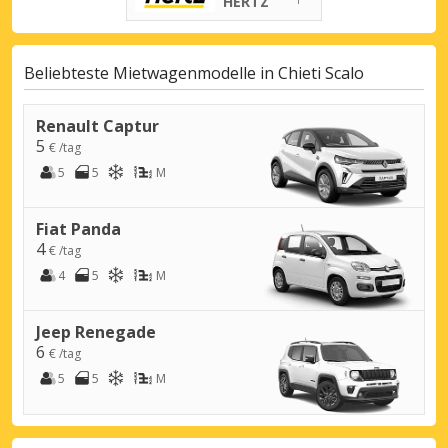
HERTZ
Beliebteste Mietwagenmodelle in Chieti Scalo
Renault Captur
5
€ /tag
5
5
M
Fiat Panda
4
€ /tag
4
5
M
Jeep Renegade
6
€ /tag
5
5
M