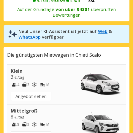
4.1/5
99.68%
4.3/5
SSL
Auf der Grundlage
von über 94301
überprüften
Bewertungen
Neu! Unser KI-Assistent ist jetzt auf
Web
&
WhatsApp
verfügbar
Die günstigsten Mietwagen in Chieti Scalo
Klein
3
€ /tag
4
3
M
Angebot sehen
Mittelgroß
8
€ /tag
5
5
M