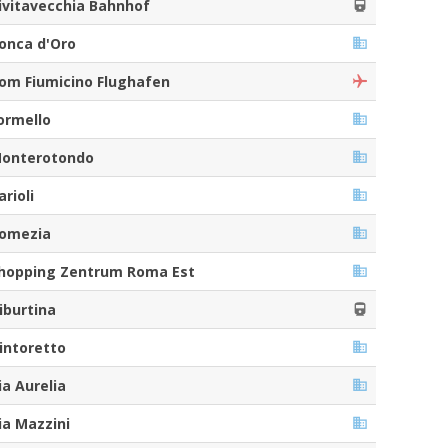
ivitavecchia Bahnhof
onca d'Oro
om Fiumicino Flughafen
ormello
onterotondo
arioli
omezia
hopping Zentrum Roma Est
iburtina
intoretto
ia Aurelia
ia Mazzini