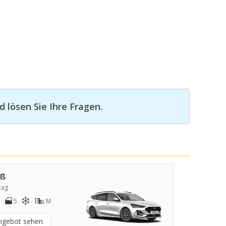
 lösen Sie Ihre Fragen.
oß
tag
5
M
ngebot sehen