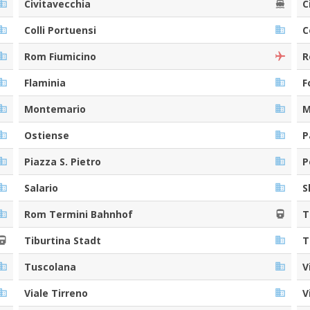
Civitavecchia
C
Colli Portuensi
C
Rom Fiumicino
R
Flaminia
F
Montemario
M
Ostiense
P
Piazza S. Pietro
P
Salario
S
Rom Termini Bahnhof
T
Tiburtina Stadt
T
Tuscolana
V
Viale Tirreno
V