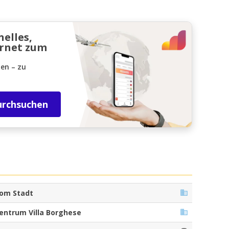
nelles,
ernet zum
den – zu
urchsuchen
om Stadt
entrum Villa Borghese