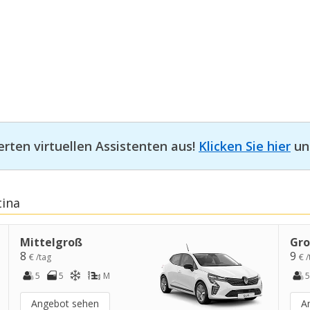
erten virtuellen Assistenten aus!
Klicken Sie hier
und
tina
Mittelgroß
Gr
8
9
€ /tag
€ /
5
5
M
5
Angebot sehen
A