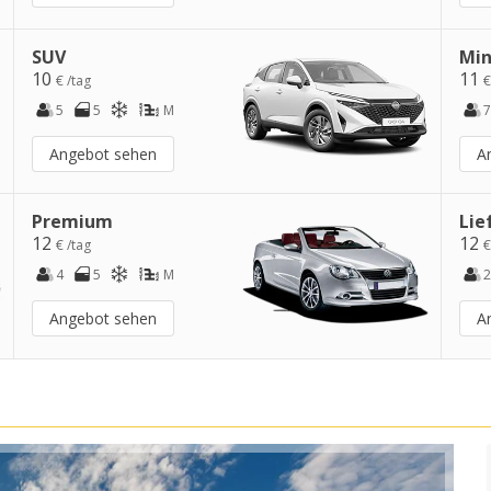
SUV
Min
10
11
€ /tag
€
5
5
M
7
Angebot sehen
A
Premium
Lie
12
12
€ /tag
€
4
5
M
2
Angebot sehen
A
t