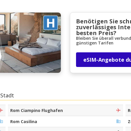
Benötigen Sie sch
zuverlässiges Int
besten Preis?
Bleiben Sie überall verbun
günstigen Tarifen
Top-Ersparnisses
Erhalten Sie Zugang zu exklusiven
eSIM-Angebote d
Partnerangeboten
Mit eLink anmelden
 Stadt
Rom Ciampino Flughafen
R
Rom Casilina
Z