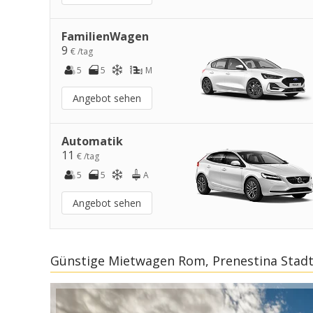
FamilienWagen
9
€ /tag
5
5
M
Angebot sehen
Automatik
11
€ /tag
5
5
A
Angebot sehen
Günstige Mietwagen Rom, Prenestina Stad