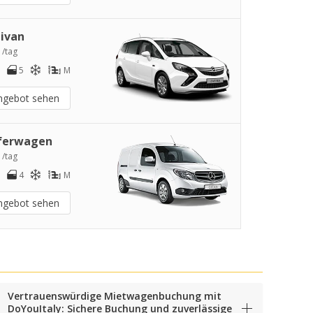
ivan
 /tag
5
M
ngebot sehen
ferwagen
 /tag
4
M
ngebot sehen
Vertrauenswürdige Mietwagenbuchung mit
DoYouItaly: Sichere Buchung und zuverlässige