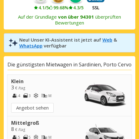
4.1/5
99.68%
4.3/5
SSL
Auf der Grundlage
von über 94301
überprüften
Bewertungen
Neu! Unser KI-Assistent ist jetzt auf
Web
&
WhatsApp
verfügbar
Die günstigsten Mietwagen in Sardinien, Porto Cervo
Klein
3
€ /tag
4
3
M
Angebot sehen
Mittelgroß
8
€ /tag
5
5
M