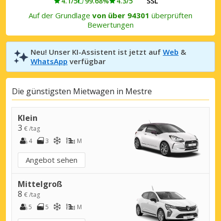
4.1/5
99.68%
4.3/5
SSL
Auf der Grundlage
von über 94301
überprüften
Bewertungen
Neu! Unser KI-Assistent ist jetzt auf
Web
&
WhatsApp
verfügbar
Die günstigsten Mietwagen in Mestre
Klein
3
€ /tag
4
3
M
Angebot sehen
Mittelgroß
8
€ /tag
5
5
M