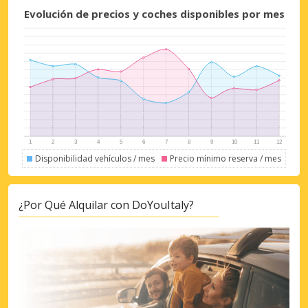
Evolución de precios y coches disponibles por mes
Descuentos especiales
Accede a ofertas exclusivas de nuestros
Disponibilidad vehículos / mes
Precio mínimo reserva / mes
proveedores.
¿Por Qué Alquilar con DoYouItaly?
Iniciar sesión con eLink