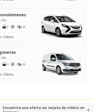
novolúmenes
 /día
5
M
er Oferta
gonetas
 /día
4
M
er Oferta
Encuentra una oferta sin tarjeta de crédito en