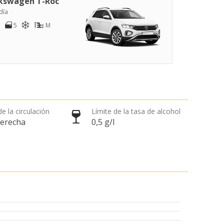
kswagen T-Roc
día
5
M
e la circulación
Límite de la tasa de alcohol
derecha
0,5 g/l