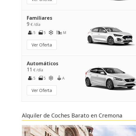
Familiares
9
€ /día
5
5
M
Ver Oferta
Automáticos
11
€ /día
5
5
A
Ver Oferta
Alquiler de Coches Barato en Cremona