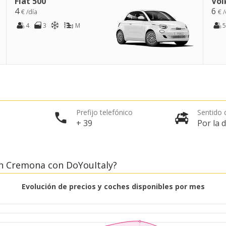
Fiat 500
Vol
4
6
€ /día
€ /
4
3
M
5
Prefijo telefónico
Sentido d
+ 39
Por la 
en Cremona con DoYouItaly?
Evolución de precios y coches disponibles por mes