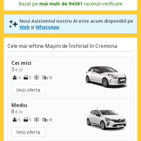
Bazat pe
mai mult de 94301
recenzii verificate
Nou! Asistentul nostru AI este acum disponibil pe
Web
și
WhatsApp
Cele mai ieftine Mașini de Închiriat în Cremona
Cei mici
3
€ /zi
4
3
M
Vezi oferta
Mediu
8
€ /zi
5
5
M
Vezi oferta