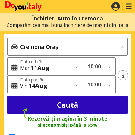
Închirieri Auto în Cremona
Comparăm cea mai bună închiriere de mașini din Italia
Data ridicării:
11
Aug
Mar
3
zile
Data predării:
14
Aug
Vin
Rezervă-ți mașina în 3 minute
și economisiți până la 65%