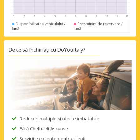
Autentificare cu eLink
Disponibilitatea vehiculului /
Preț minim de rezervare /
lună
lună
De ce să închiriați cu DoYouItaly?
Reduceri multiple și oferte imbatabile
Fără Cheltuieli Ascunse
Servicii excelente pentru clienți