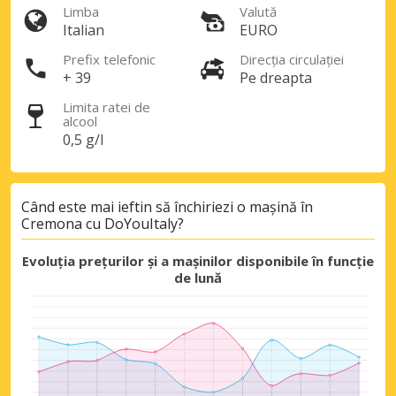
Limba
Valută
Italian
EURO
Prefix telefonic
Direcția circulației
+ 39
Pe dreapta
Limita ratei de
alcool
0,5 g/l
Când este mai ieftin să închiriezi o mașină în
Cremona cu DoYouItaly?
Evoluția prețurilor și a mașinilor disponibile în funcție
de lună
Economii de top
Accesați ofertele exclusive ale
furnizorilor noștri