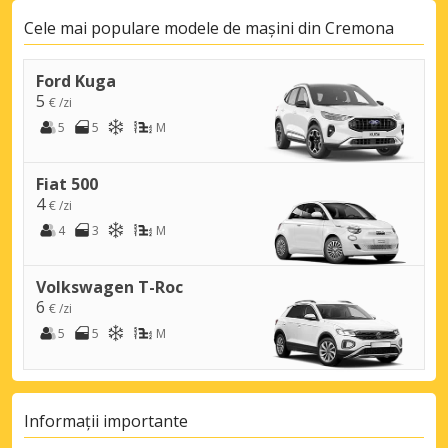
Cele mai populare modele de mașini din Cremona
Ford Kuga
5
€ /zi
5
5
M
Fiat 500
4
€ /zi
4
3
M
Volkswagen T-Roc
6
€ /zi
5
5
M
Informații importante