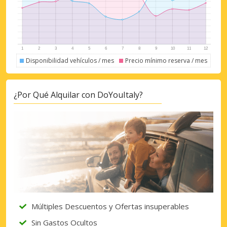
Disponibilidad vehículos / mes
Precio mínimo reserva / mes
Descuentos especiales
Accede a ofertas exclusivas de nuestros
proveedores.
¿Por Qué Alquilar con DoYouItaly?
Iniciar sesión con eLink
Múltiples Descuentos y Ofertas insuperables
Sin Gastos Ocultos