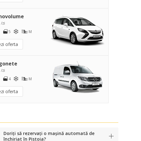
novolume
 /zi
5
M
zi oferta
gonete
 /zi
4
M
zi oferta
Doriți să rezervați o mașină automată de
închiriat în Pistoia?