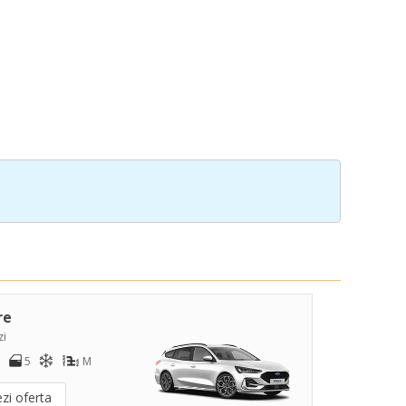
re
zi
5
M
zi oferta