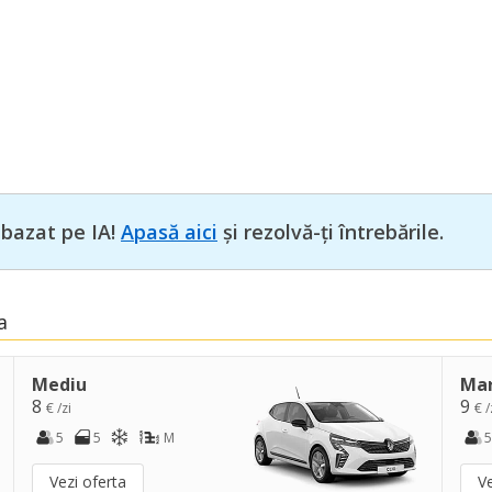
 bazat pe IA!
Apasă aici
și rezolvă-ți întrebările.
a
Mediu
Ma
8
9
€ /zi
€ /
5
5
M
5
Vezi oferta
Ve