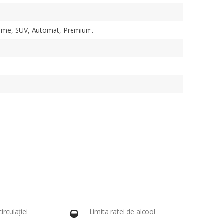
lume, SUV, Automat, Premium.
irculației
Limita ratei de alcool