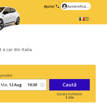
Ajutor
Autentificare
Alegeți limba dvs
English
Español
Deutsch
Français
a car din Italia.
Italiano
Nederlands
Português
English (US)
Polski
Türkçe
predării:
Română
Ελληνικά
Caută
Русский
Hrvatski
Mie,
12
Aug
العربية
3
zile