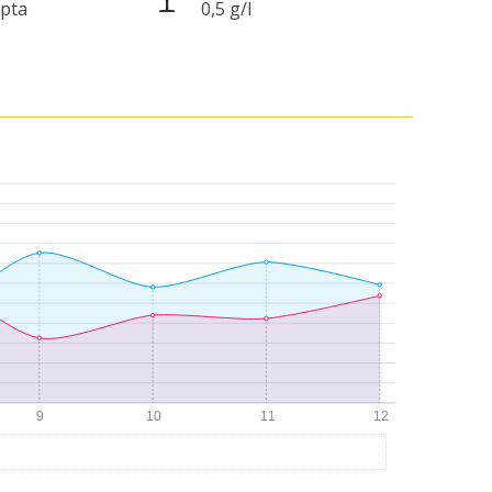
apta
0,5 g/l