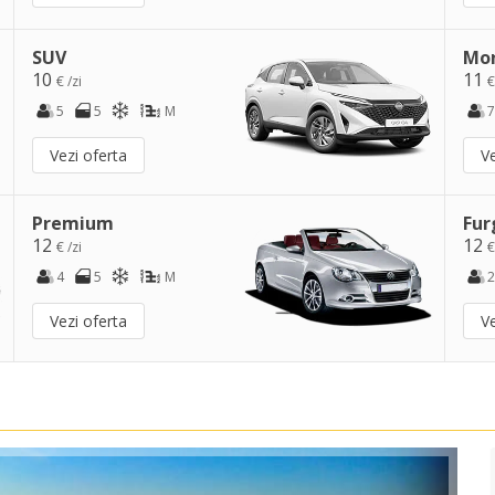
SUV
Mo
10
11
€ /zi
€
5
5
M
7
Vezi oferta
Ve
Premium
Fur
12
12
€ /zi
€
4
5
M
2
Vezi oferta
Ve