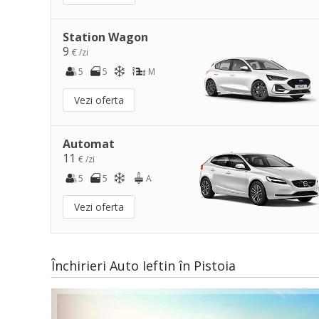
Station Wagon
9
€ /zi
5
5
M
Vezi oferta
Automat
11
€ /zi
5
5
A
Vezi oferta
Închirieri Auto Ieftin în Pistoia