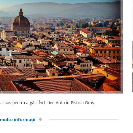
 sus pentru a găsi Închirieri Auto în Pistoia Oraș.
 multe informații