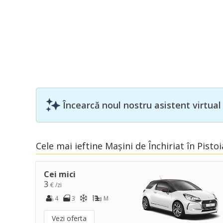
Încearcă noul nostru asistent virtual
Cele mai ieftine Mașini de Închiriat în Pistoi
Cei mici
3
€ /zi
4
3
M
Vezi oferta