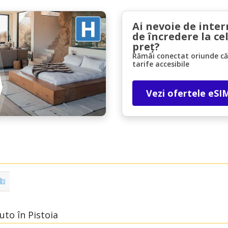
Ai nevoie de inter
de încredere la ce
preț?
Rămâi conectat oriunde căl
tarife accesibile
Economii de top
Vezi ofertele eSI
Accesați ofertele exclusive ale furnizorilor
noștri
Autentificare cu eLink
uto în Pistoia