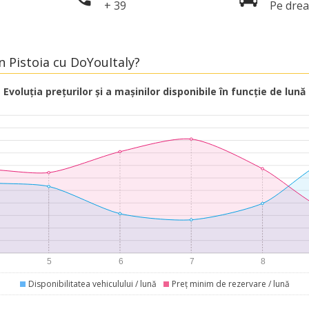
+ 39
Pe dre
în Pistoia cu DoYouItaly?
Evoluția prețurilor și a mașinilor disponibile în funcție de lună
Disponibilitatea vehiculului / lună
Preț minim de rezervare / lună