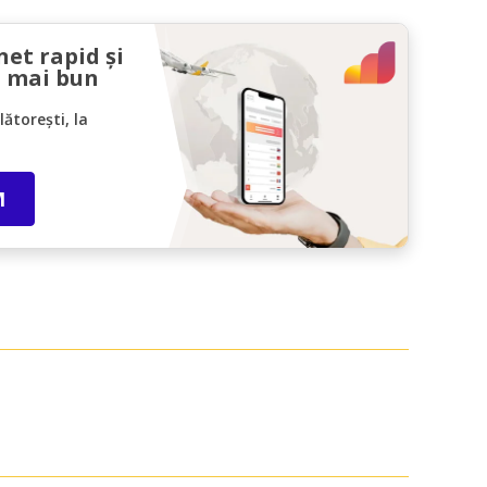
net rapid și
l mai bun
ătorești, la
M