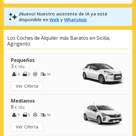
¡Nuevo! Nuestro asistente de IA ya está
disponible en
Web
y
WhatsApp
Los Coches de Alquiler más Baratos en Sicilia,
Agrigento
Pequeños
3
€ /día
4
3
M
Ver Oferta
Medianos
8
€ /día
5
5
M
Ver Oferta