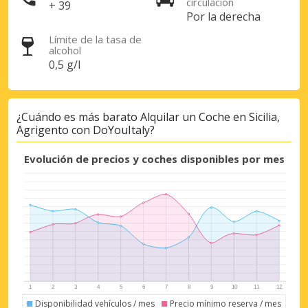
circulación
+ 39
Por la derecha
Límite de la tasa de
alcohol
Descuentos especiales
0,5 g/l
Accede a ofertas exclusivas de nuestros
proveedores.
¿Cuándo es más barato Alquilar un Coche en Sicilia,
Agrigento con DoYouItaly?
Iniciar sesión con eLink
Evolución de precios y coches disponibles por mes
Disponibilidad vehículos / mes
Precio mínimo reserva / mes