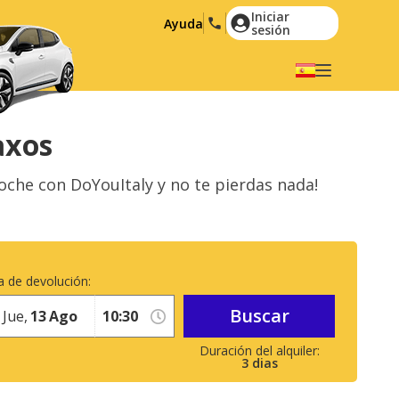
Iniciar
Ayuda
sesión
Elige tu idioma
English
Español
axos
Deutsch
Français
coche con DoYouItaly y no te pierdas nada!
Italiano
Nederlands
Português
English (US)
Polski
Türkçe
 de devolución:
Română
Ελληνικά
Buscar
Русский
Hrvatski
Jue,
13
Ago
العربية
3
dias