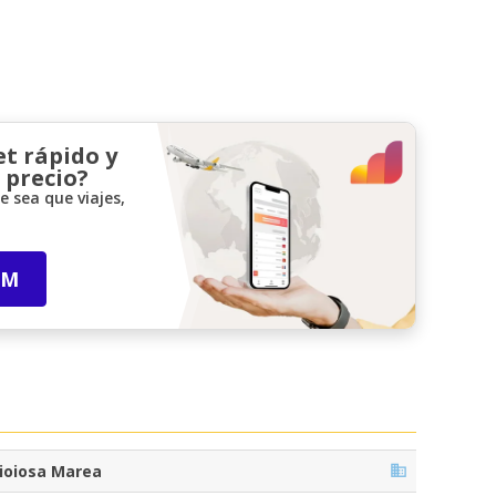
et rápido y
 precio?
 sea que viajes,
IM
ioiosa Marea