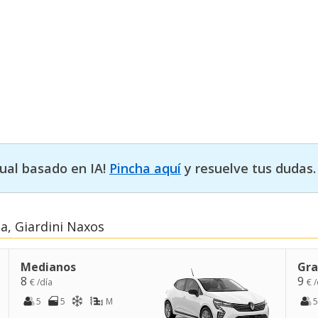
tual basado en IA!
Pincha aquí
y resuelve tus dudas.
ia, Giardini Naxos
Medianos
Gra
8
9
€ /día
€ /
5
5
M
5