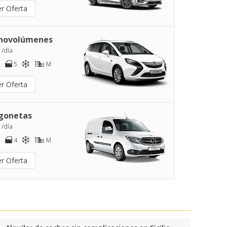
er Oferta
novolúmenes
 /día
5
M
er Oferta
gonetas
 /día
4
M
er Oferta