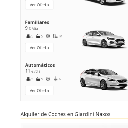
Ver Oferta
Familiares
9
€ /día
5
5
M
Ver Oferta
Automáticos
11
€ /día
5
5
A
Ver Oferta
Alquiler de Coches en Giardini Naxos