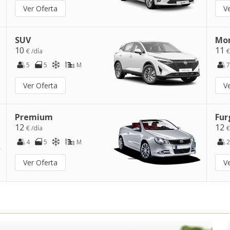
Ver Oferta
V
SUV
Mo
10
11
€ /día
€
5
5
M
7
Ver Oferta
V
Premium
Fur
12
12
€ /día
€
4
5
M
2
Ver Oferta
V