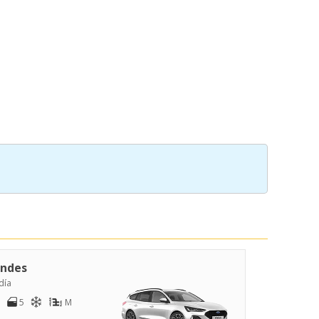
ndes
día
5
M