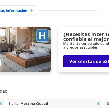
ás información
¿Necesitas intern
confiable al mejor
Mantente conectado donde
Descuentos especiales
a precios asequibles
Accede a ofertas exclusivas de nuestros
proveedores.
Ver ofertas de eS
Iniciar sesión con eLink
udad
Sicilia, Messina Ciudad
G