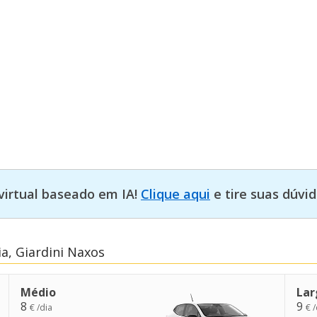
virtual baseado em IA!
Clique aqui
e tire suas dúvid
a, Giardini Naxos
Médio
Lar
8
9
€ /dia
€ /