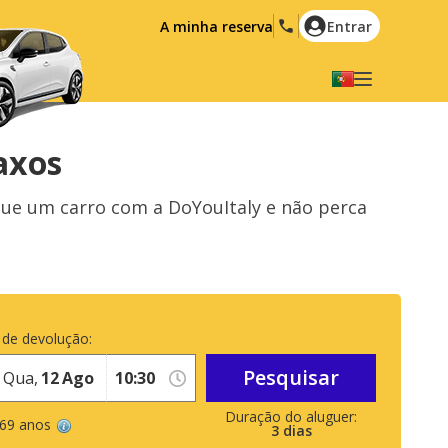
A minha reserva
Entrar
Seleccione a sua língua
English
Español
axos
Deutsch
Français
gue um carro com a DoYouItaly e não perca
Italiano
Nederlands
Português
English (US)
Polski
Türkçe
Română
Ελληνικά
 de devolução:
Русский
Hrvatski
Pesquisar
Qua,
12
Ago
العربية
 69 anos
3
dias