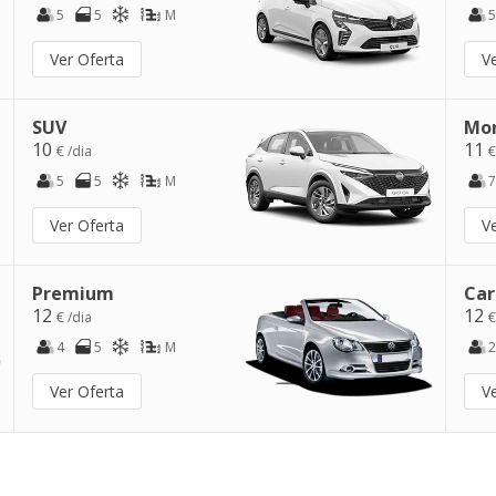
5
5
M
5
Ver Oferta
V
SUV
Mo
10
11
€ /dia
€
5
5
M
7
Ver Oferta
V
Premium
Car
12
12
€ /dia
€
4
5
M
2
Ver Oferta
V