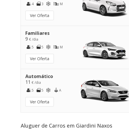
4
3
M
Ver Oferta
Familiares
9
€ /dia
5
5
M
Ver Oferta
Automático
11
€ /dia
5
5
A
Ver Oferta
Aluguer de Carros em Giardini Naxos