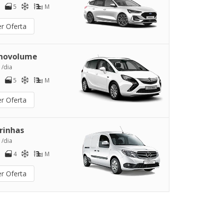
5
M
er Oferta
novolume
 /dia
5
M
er Oferta
rinhas
 /dia
4
M
er Oferta