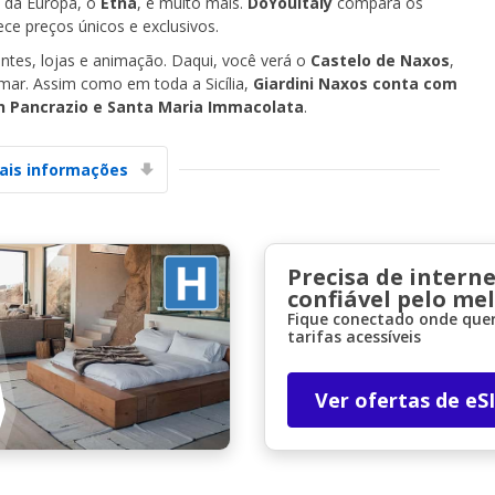
 da Europa, o
Etna
, e muito mais.
DoYouItaly
compara os
ce preços únicos e exclusivos.
antes, lojas e animação. Daqui, você verá o
Castelo de Naxos
,
mar. Assim como em toda a Sicília,
Giardini Naxos conta com
 Pancrazio e Santa Maria Immacolata
.
ais informações
Descontos especiais
Aceda a ofertas exclusivas dos nossos
fornecedores
Precisa de interne
confiável pelo me
Fique conectado onde quer
tarifas acessíveis
Iniciar sessão com eLink
Ver ofertas de eS