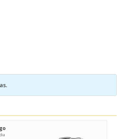
as.
go
dia