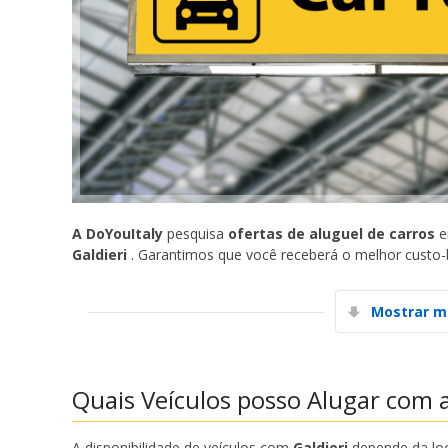
A DoYouItaly
pesquisa
ofertas de aluguel de carros
e
Galdieri
. Garantimos que você receberá o melhor custo-
Mostrar m
Quais Veículos posso Alugar com a
A disponibilidade de veículos com
Galdieri
depende da loc