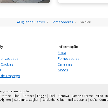
Aluguer de Carros
Fornecedores
Galdieri
ly
Informação
Frota
e privacidade
Fornecedores
e Cookies
Carrinhas
l
Motos
 de Emprego
viços de aeroporto
Crotone
Elba
Florença
Foggia
Forli
Genova
Lamezia Terme
Milão Lin
 Alghero
Sardenha, Cagliari
Sardenha, Olbia
Sicília, Catania
Sicília, Comi