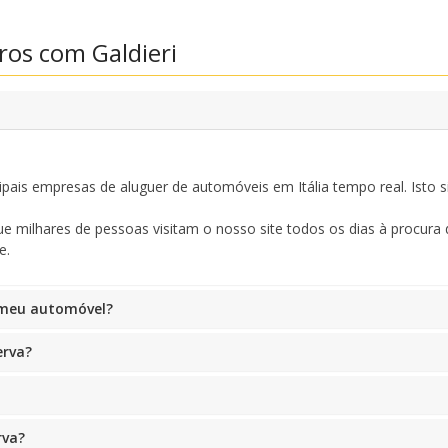
ros com Galdieri
Iniciar sessão com eLink
ais empresas de aluguer de automóveis em Itália tempo real. Isto 
milhares de pessoas visitam o nosso site todos os dias à procura d
e.
o meu automóvel?
erva?
rva?