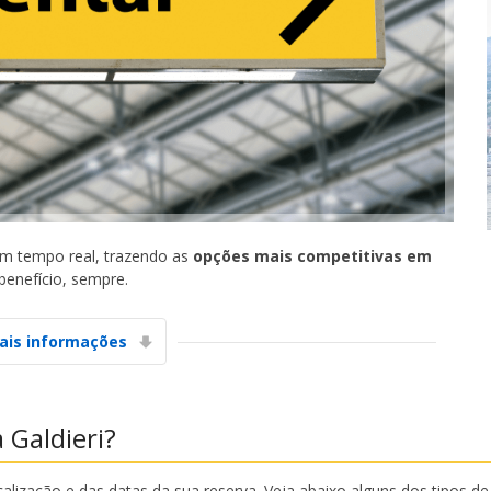
m tempo real, trazendo as
opções mais competitivas em
benefício, sempre.
ais informações
 Galdieri?
alização e das datas da sua reserva. Veja abaixo alguns dos tipos d