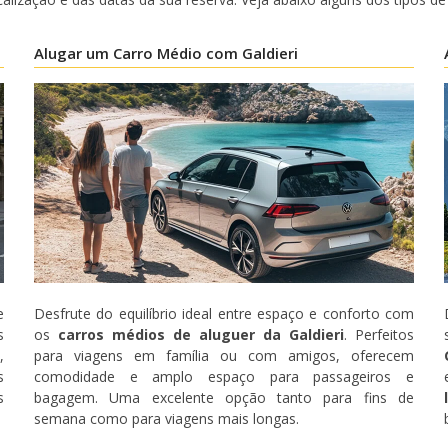
Alugar um Carro Médio com Galdieri
e
Desfrute do equilíbrio ideal entre espaço e conforto com
s
os
carros médios de aluguer da Galdieri
. Perfeitos
,
para viagens em família ou com amigos, oferecem
s
comodidade e amplo espaço para passageiros e
Descontos especiais
s
bagagem. Uma excelente opção tanto para fins de
Aceda a ofertas exclusivas dos nossos
semana como para viagens mais longas.
fornecedores