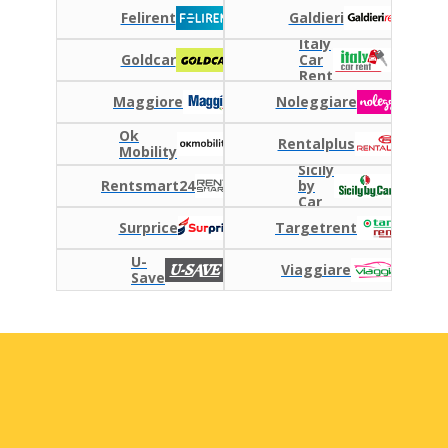
Felirent
Galdieri
Italy
Goldcar
Car
Rent
Descontos especiais
Maggiore
Noleggiare
Aceda a ofertas exclusivas dos nossos
fornecedores
Ok
Rentalplus
Mobility
Sicily
Rentsmart24
by
Car
Iniciar sessão com eLink
Surprice
Targetrent
U-
Viaggiare
Save