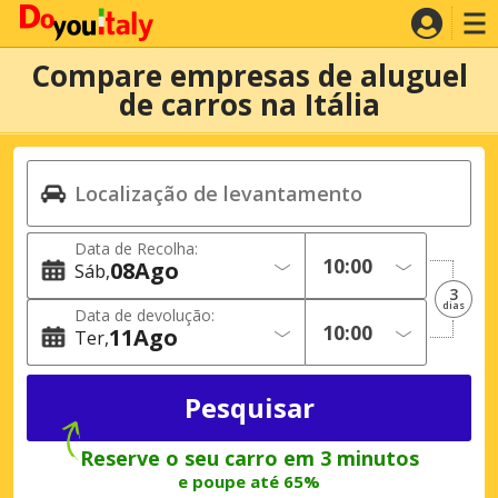
Compare empresas de aluguel
de carros na Itália
Data de Recolha:
08
Ago
Sáb
3
dias
Data de devolução:
11
Ago
Ter
Reserve o seu carro em 3 minutos
e poupe até 65%