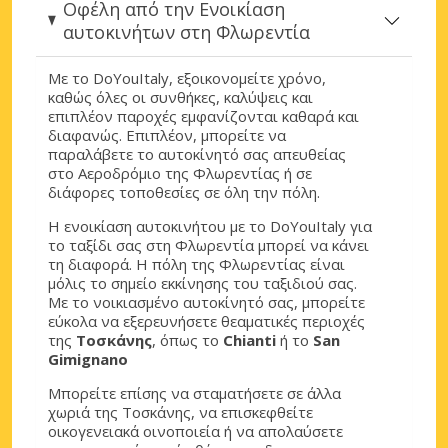
Οφέλη από την Ενοικίαση
αυτοκινήτων στη Φλωρεντία
Με το DoYouItaly, εξοικονομείτε χρόνο,
καθώς όλες οι συνθήκες, καλύψεις και
επιπλέον παροχές εμφανίζονται καθαρά και
διαφανώς. Επιπλέον, μπορείτε να
παραλάβετε το αυτοκίνητό σας απευθείας
στο Αεροδρόμιο της Φλωρεντίας ή σε
διάφορες τοποθεσίες σε όλη την πόλη.
Η ενοικίαση αυτοκινήτου με το DoYouItaly για
το ταξίδι σας στη Φλωρεντία μπορεί να κάνει
τη διαφορά. Η πόλη της Φλωρεντίας είναι
μόλις το σημείο εκκίνησης του ταξιδιού σας.
Με το νοικιασμένο αυτοκίνητό σας, μπορείτε
εύκολα να εξερευνήσετε θεαματικές περιοχές
της
Τοσκάνης
, όπως το
Chianti
ή το
San
Gimignano
Μπορείτε επίσης να σταματήσετε σε άλλα
χωριά της Τοσκάνης, να επισκεφθείτε
οικογενειακά οινοποιεία ή να απολαύσετε