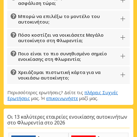
ασφάλιση τώρα;
Μπορώ να επιλέξω το μοντέλο του
αυτοκινήτου;
Πόσο κοστίζει να νοικιάσετε Μεγάλο
αυτοκίνητο στη Φλωρεντία;
Ποιο είναι το πιο συνηθισμένο σημείο
ενοικίασης στη Φλωρεντία;
Χρειάζομαι πιστωτική κάρτα για να
Μεγάλες εξοικονομήσεις
νοικιάσω αυτοκίνητο;
Αποκτήστε πρόσβαση σε αποκλειστικές
προσφορές συνεργατών
Περισσότερες ερωτήσεις? Δείτε τις
πλήρεις Συχνές
Ερωτήσεις
μας. Ή
επικοινωνήστε
μαζί μας.
Οι 13 καλύτερες εταιρείες ενοικίασης αυτοκινήτων
Σύνδεση με eLink
στο Φλωρεντία στο 2026