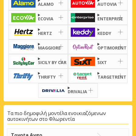
ALAMO
AUTOVIA
ECOVIA
ENTERPRISE
HERTZ
KEDDY
MAGGIORE
OPTIMORENT
SICILY BY CAR
SIXT
THRIFTY
TARGETRENT
DRIVALIA
Τα πιο δημοφιλή μοντέλα ενοικιαζόμενων
αυτοκινήτων στο Φλωρεντία
Toyota Aygo