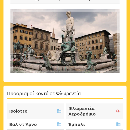
Προορισμοί κοντά σε Φλωρεντία
Φλωρεντία
Isolotto
Αεροδρόμιο
Βαλ ντ'Άρνο
Έμπολι