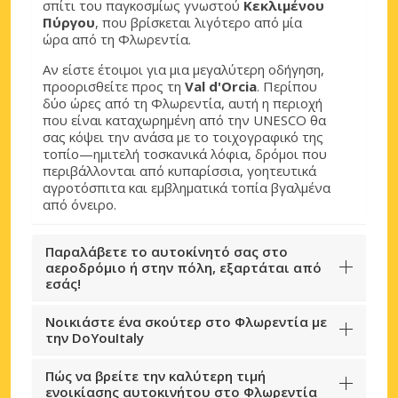
σπίτι του παγκοσμίως γνωστού
Κεκλιμένου
Πύργου
, που βρίσκεται λιγότερο από μία
ώρα από τη Φλωρεντία.
Αν είστε έτοιμοι για μια μεγαλύτερη οδήγηση,
προορισθείτε προς τη
Val d'Orcia
. Περίπου
δύο ώρες από τη Φλωρεντία, αυτή η περιοχή
που είναι καταχωρημένη από την UNESCO θα
σας κόψει την ανάσα με το τοιχογραφικό της
τοπίο—ημιτελή τοσκανικά λόφια, δρόμοι που
περιβάλλονται από κυπαρίσσια, γοητευτικά
αγροτόσπιτα και εμβληματικά τοπία βγαλμένα
από όνειρο.
Παραλάβετε το αυτοκίνητό σας στο
αεροδρόμιο ή στην πόλη, εξαρτάται από
εσάς!
Νοικιάστε ένα σκούτερ στο Φλωρεντία με
την DoYouItaly
Πώς να βρείτε την καλύτερη τιμή
ενοικίασης αυτοκινήτου στο Φλωρεντία