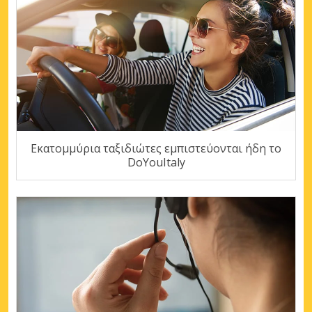
Εκατομμύρια ταξιδιώτες εμπιστεύονται ήδη το
DoYouItaly