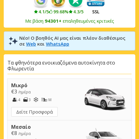
4.1/5
99.68%
4.3/5
SSL
Με βάση
94301+
επαληθευμένες κριτικές
Νέο! Ο βοηθός AI μας είναι πλέον διαθέσιμος
σε
Web
και
WhatsApp
Τα φθηνότερα ενοικιαζόμενα αυτοκίνητα στο
Φλωρεντία
Μικρό
€3
/ημέρα
4
3
M
Δείτε Προσφορά
Μεσαίο
€8
/ημέρα