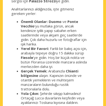
sergisi için
Palazzo Strozzi
ye gidin.
Anahtarlarınızı aldığınızda, işte gitmeniz
gereken yerler:
Önemli Olanlar:
Duomo
ve
Ponte
Vecchio
'yu mutlaka görün, ancak
kendinize iyilik yapıp sabahın erken
saatlerinde veya akşam geç saatlerde
gidin. Çok daha huzurlu ve fotoğraflar için
ışık harika.
Yerel Bir Favori:
Farklı bir bakış açısı için,
arabayla tepeye doğru 15 dakika sürüp
Fiesole
'ye gidin. Hoş bir küçük nokta ve
bütün Floransa üzerinde manzara aslında
merkezden daha iyi.
Gerçek Yemek:
Arabanızla
Chianti
bölgesine
ulaşın. Kapınızın önünde ve
otantik yemeklerin ve muhteşem
manzaraların bulunduğu rustik
trattorialarla dolu.
Yola Çıkın:
Şehirde sıkışıp kalmadınız!
Ortaçağ Lucca duvarlarını keşfedin veya
ayaklarınızı Toskana kıyısına daldırın.