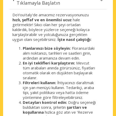
Tıklamayla Başlatın
DoYouItaly'de amacımız rezervasyonunuzu
hızlı, şeffaf ve en önemlisi ucuz
hale
getirmektir! Sıkıcı olan her şeyi ortadan
kaldırdık, böylece yüzlerce seçeneği kolayca
karşılaştırabilir ve yolculuğunuza gerçekten
uygun olanı seçebilirsiniz.
İşte nasıl çalıştığı:
Planlarınızı bize söyleyin:
Floransa'daki
alım noktanızı, tarihleri ve saatleri girin,
ardından aramanıza devam edin.
En iyi teklifleri karşılaştırın:
Mevcut
tüm arabaları anında görürsünüz, fiyatları
otomatik olarak en düşükten başlayarak
sıralanır.
Filtreleri kullanın:
İhtiyacınızı daraltmak
için yan menüyü kullanın. Tedarikçi, araba
tipi, yakıt politikası veya hatta ödeme
yöntemine göre filtreleyebilirsiniz.
Detayları kontrol edin:
Doğru seçeneği
bulduktan sonra, şirketin
şartları ve
koşullarına
hızlıca göz atın ve 'Rezerve