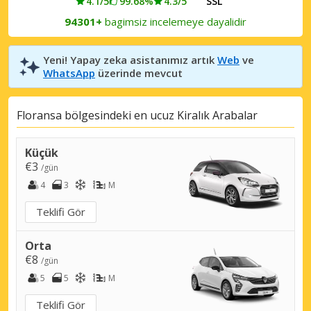
4.1/5
99.68%
4.3/5
SSL
94301+
bagimsiz incelemeye dayalidir
Yeni! Yapay zeka asistanımız artık
Web
ve
WhatsApp
üzerinde mevcut
Floransa bölgesindeki en ucuz Kiralık Arabalar
Küçük
€3
/gün
4
3
M
Teklifi Gör
Orta
€8
/gün
5
5
M
Teklifi Gör