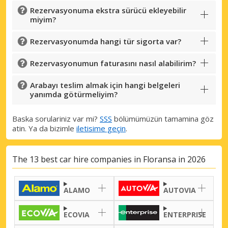
Rezervasyonuma ekstra sürücü ekleyebilir
miyim?
Rezervasyonumda hangi tür sigorta var?
Rezervasyonumun faturasını nasıl alabilirim?
Büyük tasarruflar
Özel iş ortağı tekliflerine erişim sağlayın
Arabayı teslim almak için hangi belgeleri
yanımda götürmeliyim?
Baska sorulariniz var mi?
SSS
bölümümüzün tamamina göz
atin. Ya da bizimle
iletisime geçin
.
eLink ile giriş yap
The 13 best car hire companies in Floransa in 2026
ALAMO
AUTOVIA
ECOVIA
ENTERPRISE