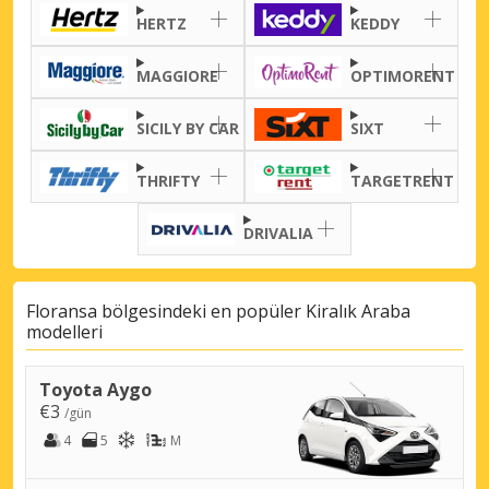
HERTZ
KEDDY
MAGGIORE
OPTIMORENT
SICILY BY CAR
SIXT
THRIFTY
TARGETRENT
DRIVALIA
Floransa bölgesindeki en popüler Kiralık Araba
modelleri
Toyota Aygo
€3
/gün
4
5
M