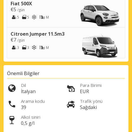
Fiat 500X
€5
/gün
5
5
M
Citroen Jumper 11.5m3
€7
/gün
3
3
M
Önemli Bilgiler
Dil
Para Birimi
İtalyan
EUR
Arama kodu
Trafik yönü
39
Sağdaki
Alkol siniri
0,5 g/l