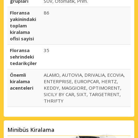
gruplari
SUV, Otomatik, Prim.
Floransa
86
yakinindaki
toplam
kiralama
ofisi sayisi
Floransa
35
sehrindeki
tedarikçiler
Önemli
ALAMO, AUTOVIA, DRIVALIA, ECOVIA,
kiralama
ENTERPRISE, EUROPCAR, HERTZ,
acenteleri
KEDDY, MAGGIORE, OPTIMORENT,
SICILY BY CAR, SIXT, TARGETRENT,
THRIFTY
Minibüs Kiralama