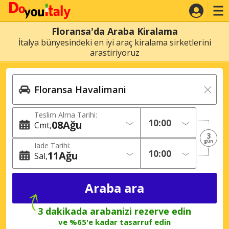
Floransa'da Araba Kiralama
İtalya bünyesindeki en iyi araç kiralama sirketlerini
arastiriyoruz
Teslim Alma Tarihi:
08
Ağu
Cmt
3
gün
Iade Tarihi:
11
Ağu
Sal
3 dakikada arabanizi rezerve edin
ve %65'e kadar tasarruf edin