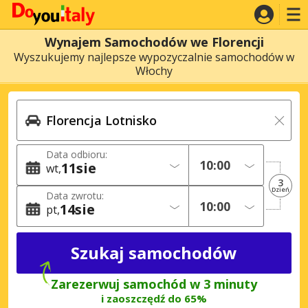
Wynajem Samochodów we Florencji
Wyszukujemy najlepsze wypozyczalnie samochodów w
Włochy
Data odbioru:
11
sie
wt
3
Dzień
Data zwrotu:
14
sie
pt
Zarezerwuj samochód w 3 minuty
i zaoszczędź do 65%