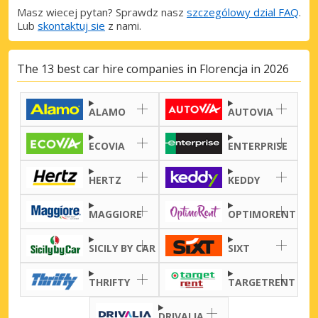
Masz wiecej pytan? Sprawdz nasz
szczególowy dzial FAQ
.
Lub
skontaktuj sie
z nami.
Najlepsze oszczędności
Uzyskaj dostęp do ekskluzywnych ofert
partnerów
The 13 best car hire companies in Florencja in 2026
ALAMO
AUTOVIA
Zaloguj się przez eLink
ECOVIA
ENTERPRISE
HERTZ
KEDDY
MAGGIORE
OPTIMORENT
SICILY BY CAR
SIXT
THRIFTY
TARGETRENT
DRIVALIA