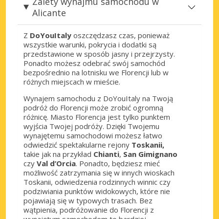
Zalety wynajmu samochodu w
Alicante
Z
DoYouItaly
oszczędzasz czas, ponieważ
wszystkie warunki, pokrycia i dodatki są
przedstawione w sposób jasny i przejrzysty.
Ponadto możesz odebrać swój samochód
bezpośrednio na lotnisku we Florencji lub w
różnych miejscach w mieście.
Wynajem samochodu z DoYouItaly na Twoją
podróż do Florencji może zrobić ogromną
różnicę. Miasto Florencja jest tylko punktem
wyjścia Twojej podróży. Dzięki Twojemu
wynajętemu samochodowi możesz łatwo
odwiedzić spektakularne rejony
Toskanii,
takie jak na przykład
Chianti
,
San Gimignano
czy
Val d’Orcia
. Ponadto, będziesz mieć
możliwość zatrzymania się w innych wioskach
Toskanii, odwiedzenia rodzinnych winnic czy
podziwiania punktów widokowych, które nie
pojawiają się w typowych trasach. Bez
wątpienia, podróżowanie do Florencji z
wynajętym samochodem to bardziej