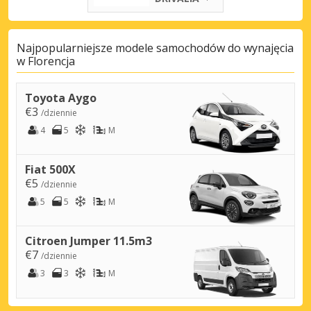
Najpopularniejsze modele samochodów do wynajęcia
w Florencja
Toyota Aygo
€3
/dziennie
4
5
M
Fiat 500X
€5
/dziennie
5
5
M
Citroen Jumper 11.5m3
€7
/dziennie
3
3
M