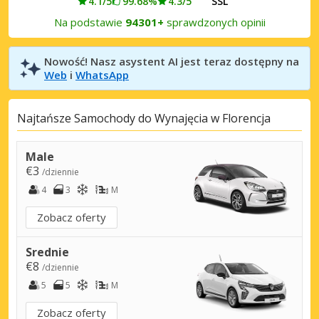
4.1/5
99.68%
4.3/5
SSL
Na podstawie
94301+
sprawdzonych opinii
Nowość! Nasz asystent AI jest teraz dostępny na
Web
i
WhatsApp
Najtańsze Samochody do Wynajęcia w Florencja
Male
€3
/dziennie
4
3
M
Zobacz oferty
Srednie
€8
/dziennie
5
5
M
Zobacz oferty