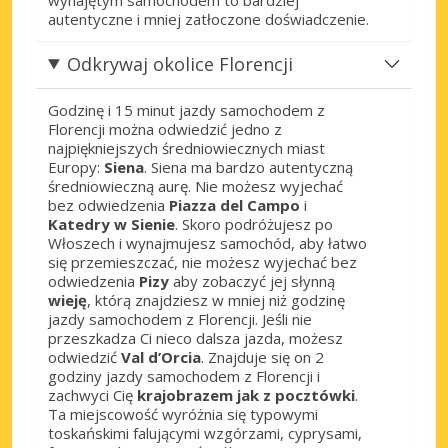
autentyczne i mniej zatłoczone doświadczenie.
Odkrywaj okolice Florencji
Godzinę i 15 minut jazdy samochodem z
Florencji można odwiedzić jedno z
najpiękniejszych średniowiecznych miast
Europy:
Siena
. Siena ma bardzo autentyczną
średniowieczną aurę. Nie możesz wyjechać
bez odwiedzenia
Piazza del Campo
i
Katedry w Sienie
. Skoro podróżujesz po
Włoszech i wynajmujesz samochód, aby łatwo
się przemieszczać, nie możesz wyjechać bez
odwiedzenia
Pizy
aby zobaczyć jej słynną
wieję
, którą znajdziesz w mniej niż godzinę
jazdy samochodem z Florencji. Jeśli nie
przeszkadza Ci nieco dalsza jazda, możesz
odwiedzić
Val d’Orcia
. Znajduje się on 2
godziny jazdy samochodem z Florencji i
zachwyci Cię
krajobrazem jak z pocztówki
.
Ta miejscowość wyróżnia się typowymi
toskańskimi falującymi wzgórzami, cyprysami,