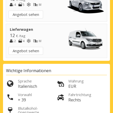
4
5
M
Angebot sehen
Top-Ersparnisses
Erhalten Sie Zugang zu exklusiven
Lieferwagen
Partnerangeboten
12
€ /tag
2
4
M
Angebot sehen
Mit eLink anmelden
Wichtige Informationen
Sprache
Währung
Italienisch
EUR
Vorwahl
Fahrtrichtung
+ 39
Rechts
Blutalkohol-
Grenzwerte