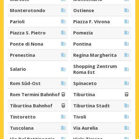
Monterotondo
Ostiense
Parioli
Piazza F. Vivona
Piazza S. Pietro
Pomezia
Ponte di Nona
Pontina
Prenestina
Regina Margherita
Shopping Zentrum
Salario
Roma Est
Rom Süd-Ost
Spinaceto
Rom Termini Bahnhof
Tiburtina
Tiburtina Bahnhof
Tiburtina Stadt
Tintoretto
Tivoli
Tuscolana
Via Aurelia
Via Del Pattinaggio
Viale Tirreno