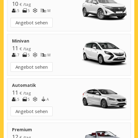
10
€ /tag
5
5
M
Angebot sehen
Minivan
11
€ /tag
7
5
M
Angebot sehen
Automatik
11
€ /tag
5
5
A
Angebot sehen
Premium
12
€ /tag