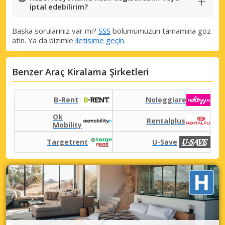
iptal edebilirim?
Baska sorulariniz var mi?
SSS
bölümümüzün tamamina göz
atin. Ya da bizimle
iletisime geçin
.
Benzer Araç Kiralama Şirketleri
B-Rent
Noleggiare
Ok
Rentalplus
Mobility
Targetrent
U-Save