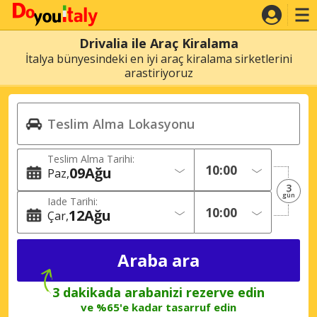
Drivalia ile Araç Kiralama
İtalya bünyesindeki en iyi araç kiralama sirketlerini
arastiriyoruz
Teslim Alma Tarihi:
09
Ağu
Paz
3
gün
Iade Tarihi:
12
Ağu
Çar
3 dakikada arabanizi rezerve edin
ve %65'e kadar tasarruf edin