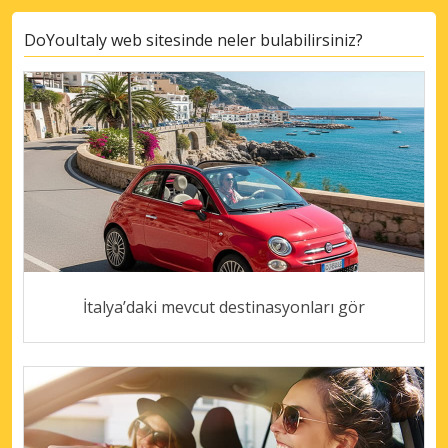
DoYouItaly web sitesinde neler bulabilirsiniz?
İtalya’daki mevcut destinasyonları gör