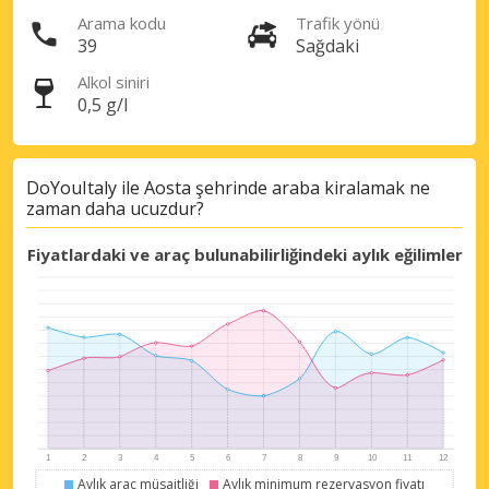
Arama kodu
Trafik yönü
39
Sağdaki
Alkol siniri
0,5 g/l
Büyük tasarruflar
Özel iş ortağı tekliflerine erişim sağlayın
DoYouItaly ile Aosta şehrinde araba kiralamak ne
zaman daha ucuzdur?
eLink ile giriş yap
Fiyatlardaki ve araç bulunabilirliğindeki aylık eğilimler
Aylık araç müsaitliği
Aylık minimum rezervasyon fiyatı