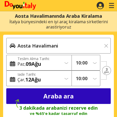
Aosta Havalimanında Araba Kiralama
İtalya bünyesindeki en iyi araç kiralama sirketlerini
arastiriyoruz
Teslim Alma Tarihi:
09
Ağu
Paz
3
gün
Iade Tarihi:
12
Ağu
Çar
3 dakikada arabanizi rezerve edin
ve %65'e kadar tasarruf edin