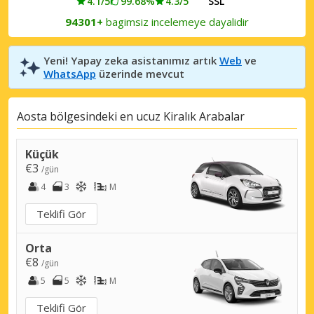
4.1/5
99.68%
4.3/5
SSL
94301+
bagimsiz incelemeye dayalidir
Yeni! Yapay zeka asistanımız artık
Web
ve
WhatsApp
üzerinde mevcut
Aosta bölgesindeki en ucuz Kiralık Arabalar
Küçük
€3
/gün
4
3
M
Teklifi Gör
Orta
€8
/gün
5
5
M
Teklifi Gör