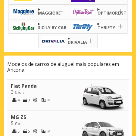
MAGGIORE
OPTIMORENT
SICILY BY CAR
THRIFTY
DRIVALIA
Modelos de carros de aluguel mais populares em
Ancona
Fiat Panda
3
€ /dia
4
3
M
MG ZS
5
€ /dia
5
5
M