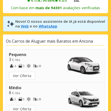
4.1/5
99.68%
4.3/5
SSL
Com base em
mais de 94301
avaliações verificadas
Novo! O nosso assistente de IA já está disponível
na
Web
e no
WhatsApp
Os Carros de Aluguer mais Baratos em Ancona
Pequeno
3
€ /dia
4
3
M
Ver Oferta
Médio
8
€ /dia
5
5
M
Ver Oferta