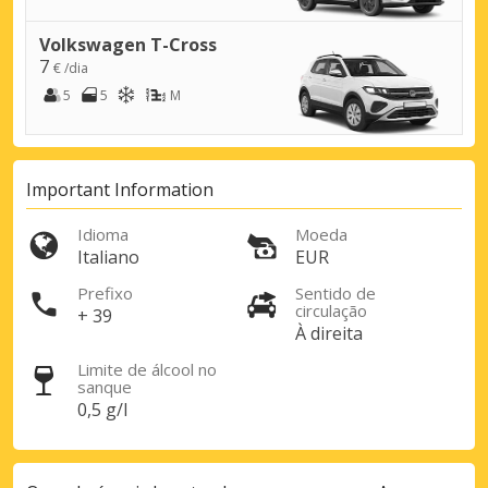
Volkswagen T-Cross
Descontos especiais
7
€ /dia
Aceda a ofertas exclusivas dos nossos
5
5
M
fornecedores
Important Information
Iniciar sessão com eLink
Idioma
Moeda
Italiano
EUR
Prefixo
Sentido de
circulação
+ 39
À direita
Limite de álcool no
sanque
0,5 g/l