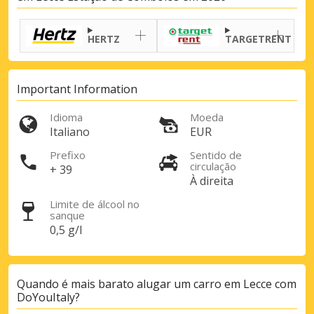
HERTZ
TARGETRENT
Important Information
Idioma
Moeda
Italiano
EUR
Prefixo
Sentido de
circulação
+ 39
Descontos especiais
À direita
Aceda a ofertas exclusivas dos nossos
fornecedores
Limite de álcool no
sanque
0,5 g/l
Iniciar sessão com eLink
Quando é mais barato alugar um carro em Lecce com
DoYouItaly?