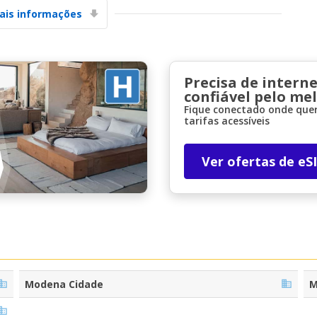
ais informações
Precisa de interne
confiável pelo me
Fique conectado onde quer
tarifas acessíveis
Descontos especiais
Aceda a ofertas exclusivas dos nossos
fornecedores
Ver ofertas de eS
Iniciar sessão com eLink
Modena Cidade
M