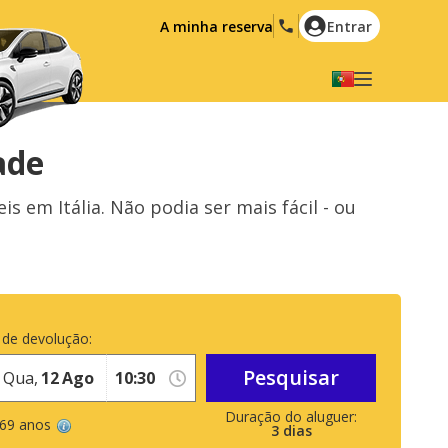
A minha reserva
Entrar
Seleccione a sua língua
English
Español
ade
Deutsch
Français
m Itália. Não podia ser mais fácil - ou
Italiano
Nederlands
Português
English (US)
Polski
Türkçe
Română
Ελληνικά
 de devolução:
Русский
Hrvatski
Pesquisar
Qua,
12
Ago
العربية
 69 anos
3
dias