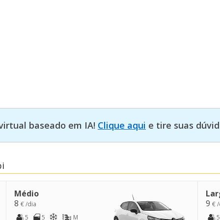
virtual baseado em IA!
Clique aqui
e tire suas dúvid
i
Médio
Lar
8
9
€ /dia
€ /
5
5
M
5