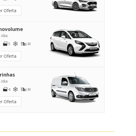
er Oferta
novolume
 /dia
5
M
er Oferta
rinhas
 /dia
4
M
er Oferta