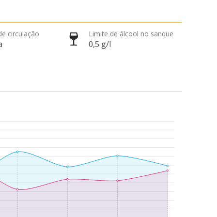
de circulação
Limite de álcool no sanque
a
0,5 g/l