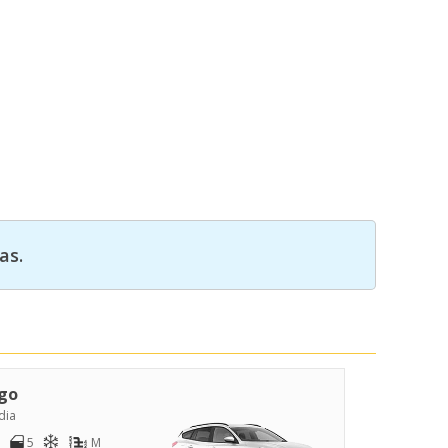
as.
go
dia
5
M