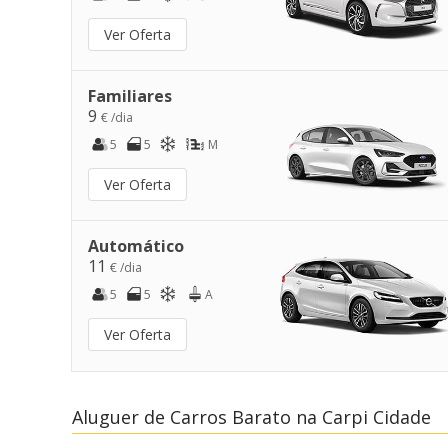
Ver Oferta
Familiares
9
€ /dia
5
5
M
Ver Oferta
Automático
11
€ /dia
5
5
A
Ver Oferta
Aluguer de Carros Barato na Carpi Cidade