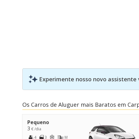
Experimente nosso novo assistente 
Os Carros de Aluguer mais Baratos em Carp
Pequeno
3
€ /dia
4
3
M