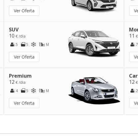
Ver Oferta
V
SUV
Mo
10
11
€ /dia
€
5
5
M
7
Ver Oferta
V
Premium
Car
12
12
€ /dia
€
4
5
M
2
Ver Oferta
V