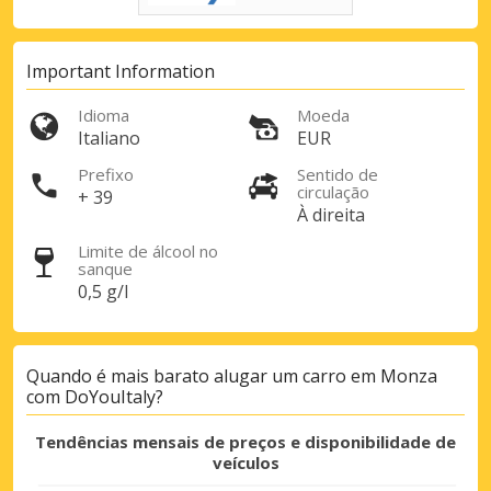
Important Information
Idioma
Moeda
Italiano
EUR
Prefixo
Sentido de
circulação
+ 39
À direita
Descontos especiais
Aceda a ofertas exclusivas dos nossos
Limite de álcool no
fornecedores
sanque
0,5 g/l
Iniciar sessão com eLink
Quando é mais barato alugar um carro em Monza
com DoYouItaly?
Tendências mensais de preços e disponibilidade de
veículos