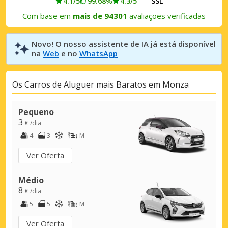
4.1/5
99.68%
4.3/5
SSL
Com base em
mais de 94301
avaliações verificadas
Novo! O nosso assistente de IA já está disponível
na
Web
e no
WhatsApp
Os Carros de Aluguer mais Baratos em Monza
Pequeno
3
€ /dia
4
3
M
Ver Oferta
Médio
8
€ /dia
5
5
M
Ver Oferta