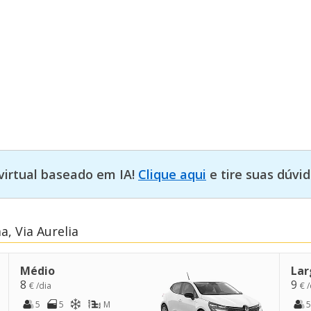
virtual baseado em IA!
Clique aqui
e tire suas dúvid
, Via Aurelia
Médio
Lar
8
9
€ /dia
€ /
5
5
M
5