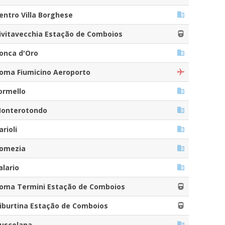
entro Villa Borghese
ivitavecchia Estação de Comboios
onca d'Oro
oma Fiumicino Aeroporto
ormello
onterotondo
arioli
omezia
alario
oma Termini Estação de Comboios
iburtina Estação de Comboios
uscolana