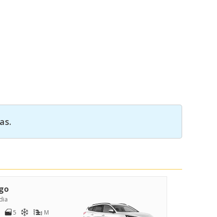
as.
go
dia
5
M