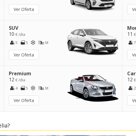
Ver Oferta
V
SUV
Mo
10
11
€ /dia
€
5
5
M
7
Ver Oferta
V
Premium
Car
12
12
€ /dia
€
4
5
M
2
Ver Oferta
V
lia?