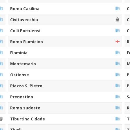
Roma Casilina
C
Civitavecchia
C
Colli Portuensi
C
Roma Fiumicino
R
Flaminia
F
Montemario
M
Ostiense
P
Piazza S. Pietro
P
Prenestina
S
Roma sudeste
R
Tiburtina Cidade
T
Tivoli
T