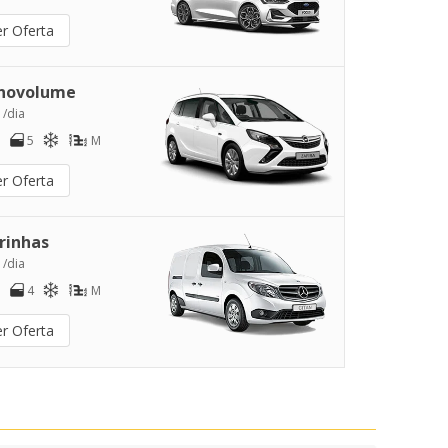
er Oferta
novolume
 /dia
5
M
er Oferta
rinhas
 /dia
4
M
er Oferta