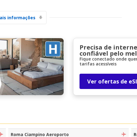
ais informações
Precisa de interne
confiável pelo me
Descontos especiais
Fique conectado onde quer
Aceda a ofertas exclusivas dos nossos
tarifas acessíveis
fornecedores
Ver ofertas de eS
Iniciar sessão com eLink
Roma Ciampino Aeroporto
R