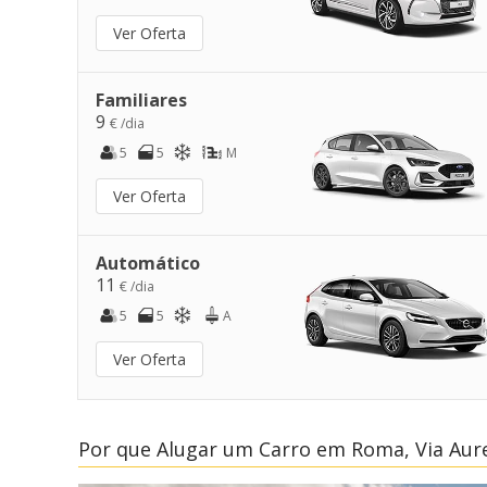
Ver Oferta
Familiares
9
€ /dia
5
5
M
Ver Oferta
Automático
11
€ /dia
5
5
A
Ver Oferta
Por que Alugar um Carro em Roma, Via Aure