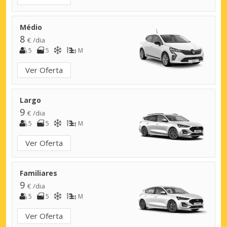
Médio
8
€ /dia
5
5
M
Ver Oferta
Largo
9
€ /dia
5
5
M
Ver Oferta
Familiares
9
€ /dia
5
5
M
Ver Oferta