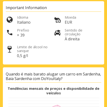
Aceda a ofertas exclusivas dos nossos
Important Information
fornecedores
Idioma
Moeda
Italiano
EUR
Prefixo
Sentido de
Iniciar sessão com eLink
circulação
+ 39
À direita
Limite de álcool no
sanque
0,5 g/l
Quando é mais barato alugar um carro em Sardenha,
Baia Sardenha com DoYouItaly?
Tendências mensais de preços e disponibilidade de
veículos