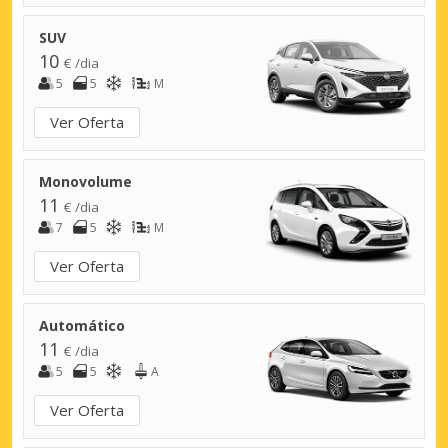
SUV
10
€ /dia
5
5
M
Ver Oferta
Monovolume
11
€ /dia
7
5
M
Ver Oferta
Automático
11
€ /dia
5
5
A
Ver Oferta