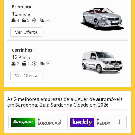
Premium
12
€ /dia
4
5
M
Ver Oferta
Carrinhas
12
€ /dia
2
4
M
Ver Oferta
As 2 melhores empresas de aluguer de automóveis
em Sardenha, Baia Sardenha Cidade em 2026
EUROPCAR
KEDDY
Descontos especiais