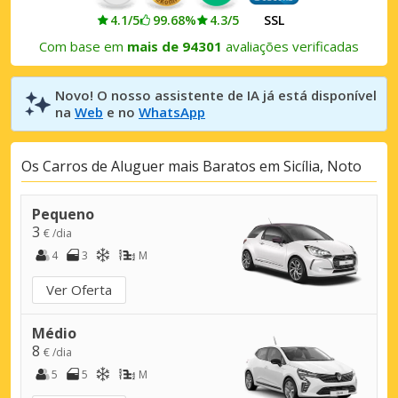
4.1/5
99.68%
4.3/5
SSL
Com base em
mais de 94301
avaliações verificadas
Novo! O nosso assistente de IA já está disponível
na
Web
e no
WhatsApp
Os Carros de Aluguer mais Baratos em Sicília, Noto
Pequeno
3
€ /dia
4
3
M
Ver Oferta
Médio
8
€ /dia
5
5
M