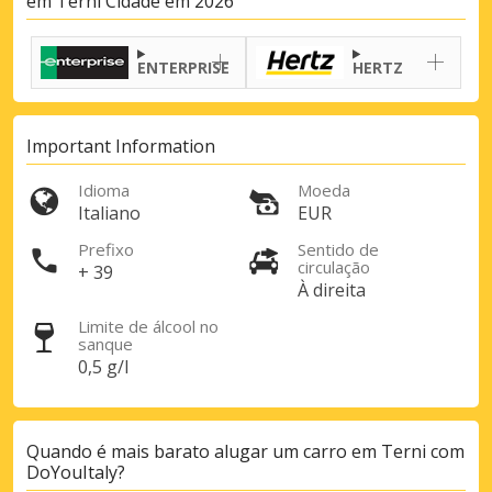
em Terni Cidade em 2026
ENTERPRISE
HERTZ
Important Information
Idioma
Moeda
Italiano
EUR
Prefixo
Sentido de
circulação
+ 39
À direita
Limite de álcool no
sanque
0,5 g/l
Quando é mais barato alugar um carro em Terni com
DoYouItaly?