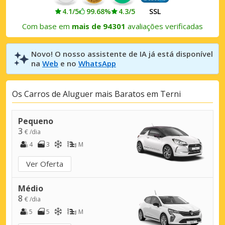
4.1/5
99.68%
4.3/5
SSL
Com base em
mais de 94301
avaliações verificadas
Novo! O nosso assistente de IA já está disponível
na
Web
e no
WhatsApp
Os Carros de Aluguer mais Baratos em Terni
Pequeno
3
€ /dia
4
3
M
Ver Oferta
Médio
8
€ /dia
5
5
M