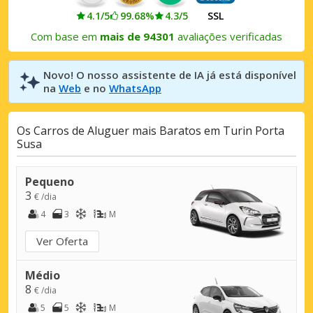
4.1/5
99.68%
4.3/5
SSL
Com base em
mais de 94301
avaliações verificadas
Novo! O nosso assistente de IA já está disponível
na
Web
e no
WhatsApp
Os Carros de Aluguer mais Baratos em Turin Porta
Susa
Pequeno
3
€ /dia
4
3
M
Ver Oferta
Médio
8
€ /dia
5
5
M