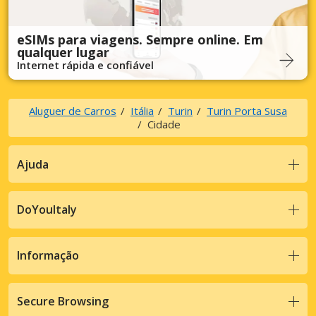
eSIMs para viagens. Sempre online. Em
qualquer lugar
Internet rápida e confiável
Aluguer de Carros
Itália
Turin
Turin Porta Susa
Cidade
Ajuda
DoYouItaly
Informação
Secure Browsing