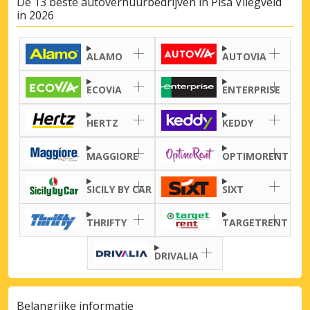
De 13 beste autoverhuurbedrijven in Pisa Vliegveld
in 2026
ALAMO
AUTOVIA
ECOVIA
ENTERPRISE
Topbesparingen
HERTZ
KEDDY
Krijg toegang tot exclusieve
partneraanbiedingen
MAGGIORE
OPTIMORENT
SICILY BY CAR
SIXT
Inloggen met eLink
THRIFTY
TARGETRENT
DRIVALIA
Belangrijke informatie