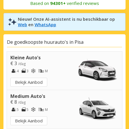
Based on
94301+
verified reviews
Nieuw! Onze AI-assistent is nu beschikbaar op
Web
en
WhatsApp
De goedkoopste huurauto's in Pisa
Kleine Auto's
€ 3
/dag
4
3
M
Bekijk Aanbod
Medium Auto's
€ 8
/dag
5
5
M
Bekijk Aanbod