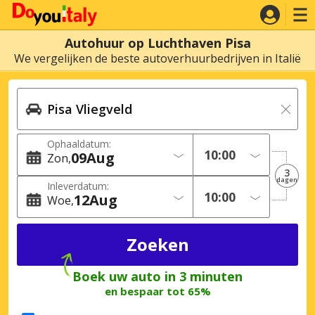
Autohuur op Luchthaven Pisa
We vergelijken de beste autoverhuurbedrijven in Italië
Ophaaldatum:
09
Aug
Zon
3
dagen
Inleverdatum:
12
Aug
Woe
Boek uw auto in 3 minuten
en bespaar tot 65%