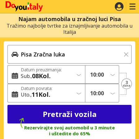
Najam automobila u zračnoj luci Pisa
Tražimo najbolje tvrtke za iznajmljivanje automobila u
Italija
Datum preuzimanja:
08
Kol.
Sub.
3
dana
Datum povrata:
11
Kol.
Uto.
Rezervirajte svoj automobil u 3 minute
i uštedite do 65%