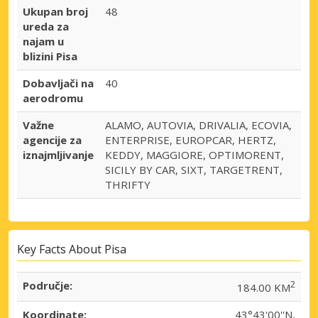
Ukupan broj
48
ureda za
najam u
blizini Pisa
Dobavljači na
40
aerodromu
Važne
ALAMO, AUTOVIA, DRIVALIA, ECOVIA,
agencije za
ENTERPRISE, EUROPCAR, HERTZ,
iznajmljivanje
KEDDY, MAGGIORE, OPTIMORENT,
SICILY BY CAR, SIXT, TARGETRENT,
THRIFTY
Key Facts About Pisa
Područje:
2
184.00 KM
Koordinate:
43°43'00''N,