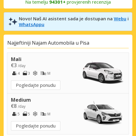
Na temelju
94301+
provjerenih recenzija
Novo! Naš AI asistent sada je dostupan na
Webu
i
WhatsAppu
Najjeftiniji Najam Automobila u Pisa
Mali
€3
/day
4
3
M
Pogledajte ponudu
Medium
€8
/day
5
5
M
Pogledajte ponudu