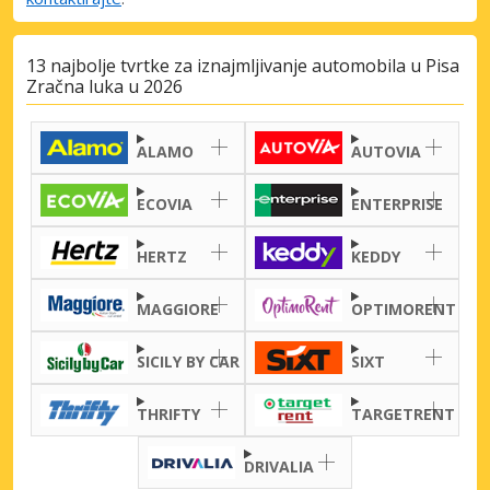
13 najbolje tvrtke za iznajmljivanje automobila u Pisa
Zračna luka u 2026
ALAMO
AUTOVIA
ECOVIA
ENTERPRISE
Posebni popusti
Pristupite ekskluzivnim ponudama naših
HERTZ
KEDDY
dobavljača
MAGGIORE
OPTIMORENT
SICILY BY CAR
SIXT
Prijava putem eLinka
THRIFTY
TARGETRENT
DRIVALIA