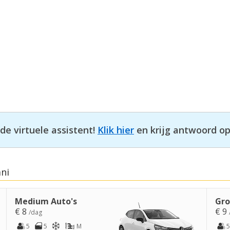
e virtuele assistent!
Klik hier
en krijg antwoord op
ani
Medium Auto's
Gro
€ 8
€ 9
/dag
5
5
M
5