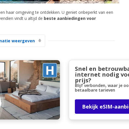
 en haar omgeving te ontdekken. U geniet onbeperkt van een
vendien vindt u altijd de
beste aanbiedingen voor
matie weergeven
Topbesparingen
Krijg toegang tot exclusieve
partneraanbiedingen
Snel en betrouwb
internet nodig vo
prijs?
Blijf verbonden, waar je oo
Inloggen met eLink
betaalbare tarieven
Bekijk eSIM-aanb