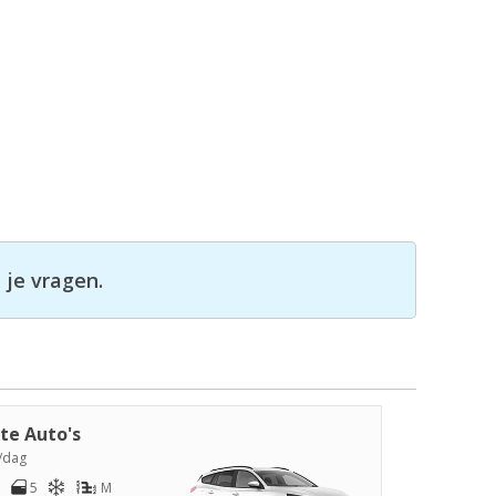
 je vragen.
te Auto's
/dag
5
M