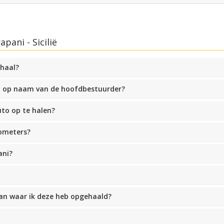
pani - Sicilië
phaal?
b op naam van de hoofdbestuurder?
o op te halen?
lometers?
ani?
dan waar ik deze heb opgehaald?