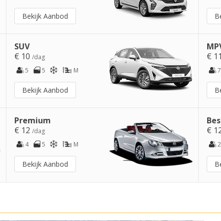
Bekijk Aanbod
B
SUV
MPV
€ 10
€ 1
/dag
5
5
M
7
Bekijk Aanbod
B
Premium
Bes
€ 12
€ 1
/dag
4
5
M
2
Bekijk Aanbod
B