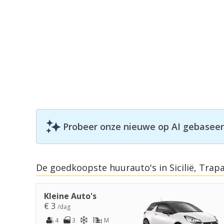
Probeer onze nieuwe op AI gebaseerd
De goedkoopste huurauto's in Sicilië, Trap
Kleine Auto's
€ 3
/dag
4
3
M