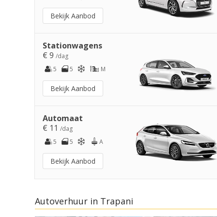
Bekijk Aanbod
Stationwagens
€ 9
/dag
5
5
M
Bekijk Aanbod
Automaat
€ 11
/dag
5
5
A
Bekijk Aanbod
Autoverhuur in Trapani