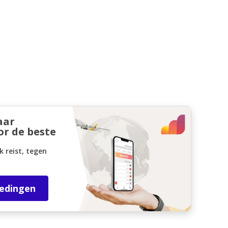
aar
or de beste
k reist, tegen
iedingen