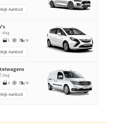
ekijk Aanbod
's
1
/dag
5
M
ekijk Aanbod
telwagens
2
/dag
4
M
ekijk Aanbod