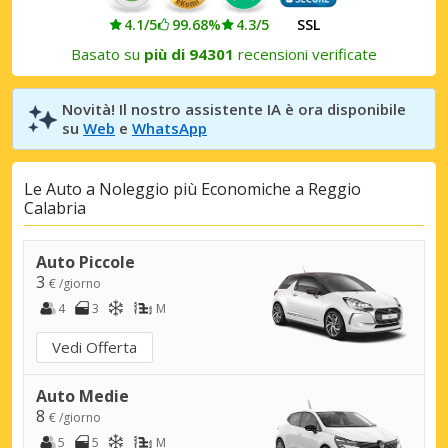
4.1/5
99.68%
4.3/5
SSL
Basato su
più di 94301
recensioni verificate
Novità! Il nostro assistente IA è ora disponibile
su
Web
e
WhatsApp
Le Auto a Noleggio più Economiche a Reggio
Calabria
Auto Piccole
3
€ /giorno
4
3
M
Vedi Offerta
Auto Medie
8
€ /giorno
5
5
M