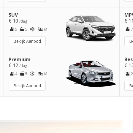
SUV
MPV
€ 10
€ 1
/dag
5
5
M
7
Bekijk Aanbod
B
Premium
Bes
€ 12
€ 1
/dag
4
5
M
2
Bekijk Aanbod
B