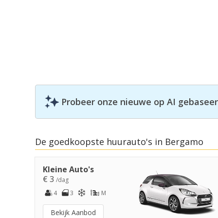
Probeer onze nieuwe op AI gebaseerd
De goedkoopste huurauto's in Bergamo
Kleine Auto's
€ 3
/dag
4
3
M
Bekijk Aanbod