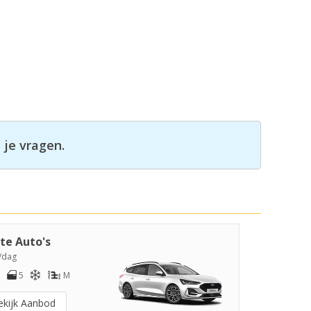
 je vragen.
te Auto's
/dag
5
M
ekijk Aanbod