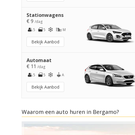
Stationwagens
€ 9
/dag
5
5
M
Bekijk Aanbod
Automaat
€ 11
/dag
5
5
A
Bekijk Aanbod
Waarom een auto huren in Bergamo?