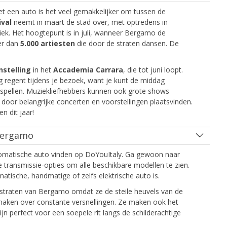
et een auto is het veel gemakkelijker om tussen de
ival
neemt in maart de stad over, met optredens in
liek. Het hoogtepunt is in juli, wanneer Bergamo de
er dan
5.000 artiesten
die door de straten dansen. De
nstelling
in het
Accademia Carrara
, die tot juni loopt.
ig regent tijdens je bezoek, want je kunt de middag
tspellen. Muziekliefhebbers kunnen ook grote shows
r door belangrijke concerten en voorstellingen plaatsvinden.
n dit jaar!
 Bergamo
automatische auto vinden op DoYouItaly. Ga gewoon naar
 transmissie-opties om alle beschikbare modellen te zien.
matische, handmatige of zelfs elektrische auto is.
 straten van Bergamo omdat ze de steile heuvels van de
maken over constante versnellingen. Ze maken ook het
jn perfect voor een soepele rit langs de schilderachtige