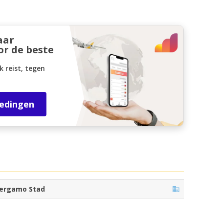
aar
or de beste
k reist, tegen
iedingen
ergamo Stad