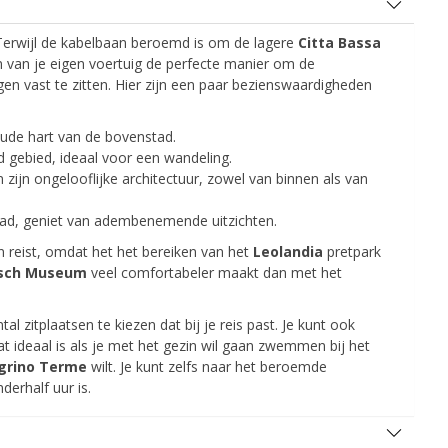
erwijl de kabelbaan beroemd is om de lagere
Citta Bassa
n van je eigen voertuig de perfecte manier om de
en vast te zitten. Hier zijn een paar bezienswaardigheden
ude hart van de bovenstad.
gebied, ideaal voor een wandeling.
jn ongelooflijke architectuur, zowel van binnen als van
Topbesparingen
Krijg toegang tot exclusieve
tad, geniet van adembenemende uitzichten.
partneraanbiedingen
in reist, omdat het het bereiken van het
Leolandia
pretpark
isch Museum
veel comfortabeler maakt dan met het
Inloggen met eLink
al zitplaatsen te kiezen dat bij je reis past. Je kunt ook
at ideaal is als je met het gezin wil gaan zwemmen bij het
egrino Terme
wilt. Je kunt zelfs naar het beroemde
derhalf uur is.