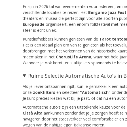
Er zijn in 2026 tal van evenementen voor iedereen, en m
verschillende locaties te reizen. Het
Bergamo Jazz Fest
theaters en musea die perfect zijn voor alle soorten pub
Europeade
organiseert, een enorm folkfestival met me
sfeer is echt uniek.
Kunstliefhebbers kunnen genieten van de
Tarot tentoo
Het is een ideaal plan om van te genieten als het toevall
doorbrengen met het verkennen van de historische kaar
meemaken in het
ChorusLife Arena
, waar het hele jaa
Wanneer je ook komt, er is altijd iets spannends te beleve
Ruime Selectie Automatische Auto's in
Als je liever ontspannen rijdt, kun je gemakkelijk een 
onze
zoekfilters
en selecteer
"Automatisch"
onder de
Je kunt precies kiezen wat bij je past, of dat nu een auto
Automatische auto's zijn een uitstekende keuze voor de
Città Alta
aankunnen zonder dat je je zorgen hoeft te 
navigeren door het stadsverkeer veel comfortabeler en zi
wegen van de nabijgelegen Italiaanse meren.