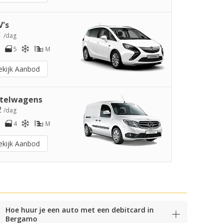
's
1
/dag
5
M
ekijk Aanbod
telwagens
2
/dag
4
M
ekijk Aanbod
Hoe huur je een auto met een debitcard in
Bergamo