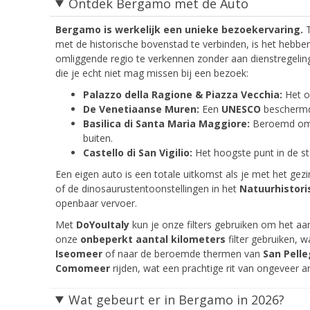
Ontdek Bergamo met de Auto
Bergamo is werkelijk een unieke bezoekervaring.
T
met de historische bovenstad te verbinden, is het hebbe
omliggende regio te verkennen zonder aan dienstregeling
die je echt niet mag missen bij een bezoek:
Palazzo della Ragione & Piazza Vecchia:
Het o
De Venetiaanse Muren:
Een
UNESCO
beschermd 
Basilica di Santa Maria Maggiore:
Beroemd om zi
buiten.
Castello di San Vigilio:
Het hoogste punt in de s
Een eigen auto is een totale uitkomst als je met het gez
of de dinosaurustentoonstellingen in het
Natuurhistor
openbaar vervoer.
Met
DoYouItaly
kun je onze filters gebruiken om het aant
onze
onbeperkt aantal kilometers
filter gebruiken, w
Iseomeer
of naar de beroemde thermen van
San Pell
Comomeer
rijden, wat een prachtige rit van ongeveer an
Wat gebeurt er in Bergamo in 2026?