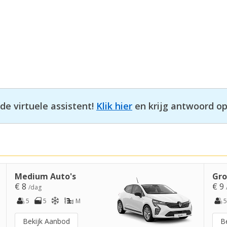
e virtuele assistent!
Klik hier
en krijg antwoord op
Medium Auto's
Gro
€ 8
€ 9
/dag
5
5
M
5
Bekijk Aanbod
B