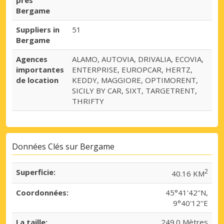
Bergame
Suppliers in
51
Bergame
Agences
ALAMO, AUTOVIA, DRIVALIA, ECOVIA,
importantes
ENTERPRISE, EUROPCAR, HERTZ,
de location
KEDDY, MAGGIORE, OPTIMORENT,
SICILY BY CAR, SIXT, TARGETRENT,
THRIFTY
Données Clés sur Bergame
Superficie:
2
40.16 KM
Coordonnées:
45°41'42''N,
9°40'12''E
La taille:
249.0 Mètres