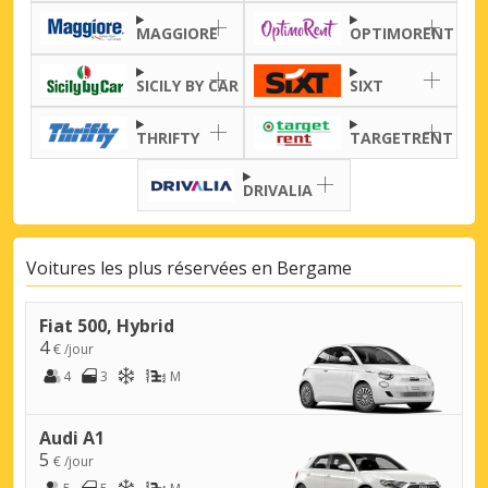
MAGGIORE
OPTIMORENT
SICILY BY CAR
SIXT
THRIFTY
TARGETRENT
DRIVALIA
Voitures les plus réservées en Bergame
Fiat 500, Hybrid
4
€ /jour
4
3
M
Audi A1
5
€ /jour