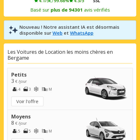
4.1/5
99.68%
4.3/5
SSL
Basé sur
plus de 94301
avis vérifiés
Nouveau ! Notre assistant IA est désormais
disponible sur
Web
et
WhatsApp
Les Voitures de Location les moins chères en
Bergame
Petits
3
€ /jour
4
3
M
Voir l'offre
Moyens
8
€ /jour
5
5
M