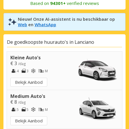
Based on
94301+
verified reviews
Nieuw! Onze AI-assistent is nu beschikbaar op
Web
en
WhatsApp
De goedkoopste huurauto's in Lanciano
Kleine Auto's
€ 3
/dag
4
3
M
Bekijk Aanbod
Medium Auto's
€ 8
/dag
5
5
M
Bekijk Aanbod