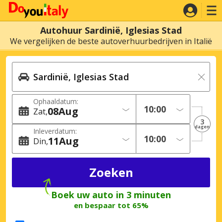
Autohuur Sardinië, Iglesias Stad
We vergelijken de beste autoverhuurbedrijven in Italië
Ophaaldatum:
08
Aug
Zat
3
dagen
Inleverdatum:
11
Aug
Din
Boek uw auto in 3 minuten
en bespaar tot 65%