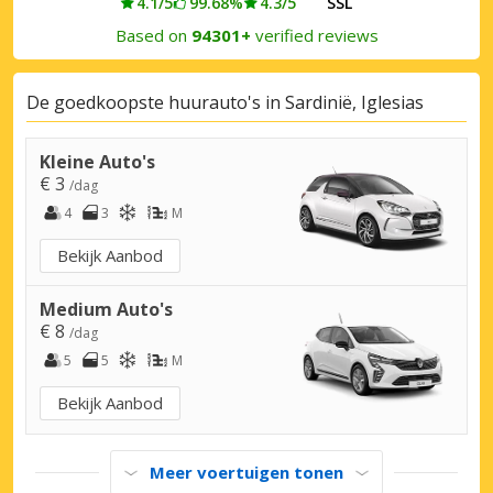
4.1/5
99.68%
4.3/5
SSL
Based on
94301+
verified reviews
De goedkoopste huurauto's in Sardinië, Iglesias
Kleine Auto's
€ 3
/dag
4
3
M
Bekijk Aanbod
Medium Auto's
€ 8
/dag
5
5
M
Bekijk Aanbod
Meer voertuigen tonen