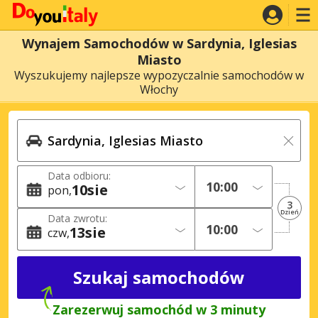
Wynajem Samochodów w Sardynia, Iglesias
Miasto
Wyszukujemy najlepsze wypozyczalnie samochodów w
Włochy
Data odbioru:
10
sie
pon
3
Dzień
Data zwrotu:
13
sie
czw
Zarezerwuj samochód w 3 minuty