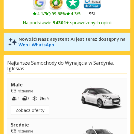
4.1/5
99.68%
4.3/5
SSL
Na podstawie
94301+
sprawdzonych opinii
Nowość! Nasz asystent AI jest teraz dostępny na
Web
i
WhatsApp
Najtańsze Samochody do Wynajęcia w Sardynia,
Iglesias
Male
€3
/dziennie
4
3
M
Zobacz oferty
Srednie
€8
/dziennie