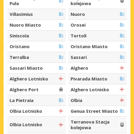
Pula
kolejowa
Villasimius
Nuoro
Nuoro Miasto
Orosei
Siniscola
Tortolì
Oristano
Oristano Miasto
Terralba
Sassari
Sassari Miasto
Alghero
Alghero Lotnisko
Pivarada Miasto
Alghero Port
Alghero Lotnisko
La Pietraia
Olbia
Olbia Lotnisko
Genua Street Miasto
Terranova Stacja
Olbia Lotnisko
kolejowa