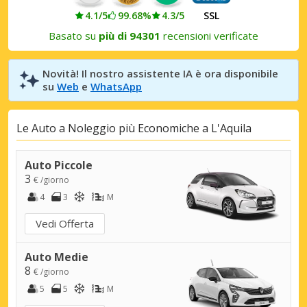
4.1/5
99.68%
4.3/5
SSL
Basato su
più di 94301
recensioni verificate
Novità! Il nostro assistente IA è ora disponibile
su
Web
e
WhatsApp
Le Auto a Noleggio più Economiche a L'Aquila
Auto Piccole
3
€ /giorno
4
3
M
Vedi Offerta
Auto Medie
8
€ /giorno
5
5
M