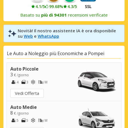
4.1/5
99.68%
4.3/5
SSL
Basato su
più di 94301
recensioni verificate
Novità! Il nostro assistente IA è ora disponibile
su
Web
e
WhatsApp
Le Auto a Noleggio più Economiche a Pompei
Auto Piccole
3
€ /giorno
4
3
M
Vedi Offerta
Auto Medie
8
€ /giorno
5
5
M