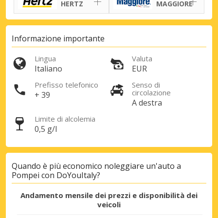
HERTZ
MAGGIORE
Informazione importante
Lingua
Valuta
Italiano
EUR
Prefisso telefonico
Senso di
circolazione
+ 39
A destra
Limite di alcolemia
0,5 g/l
Quando è più economico noleggiare un'auto a
Pompei con DoYouItaly?
Sconti speciali
Andamento mensile dei prezzi e disponibilità dei
Accedi alle offerte esclusive dei nostri
veicoli
fornitori