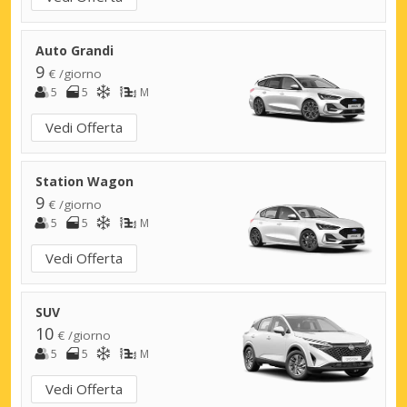
Auto Grandi
9
€ /giorno
5
5
M
Vedi Offerta
Station Wagon
9
€ /giorno
5
5
M
Vedi Offerta
SUV
10
€ /giorno
5
5
M
Vedi Offerta