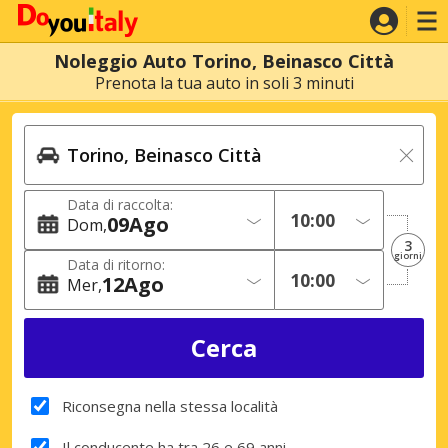
Noleggio Auto Torino, Beinasco Città
Prenota la tua auto in soli 3 minuti
Data di raccolta:
09
Ago
Dom
3
giorni
Data di ritorno:
12
Ago
Mer
Riconsegna nella stessa località
Il conducente ha tra 26 e 69 anni