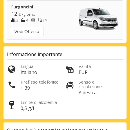
Furgoncini
12
€ /giorno
2
4
M
Vedi Offerta
Informazione importante
Lingua
Valuta
Sconti speciali
Italiano
EUR
Accedi alle offerte esclusive dei nostri
Prefisso telefonico
Senso di
fornitori
circolazione
+ 39
A destra
Limite di alcolemia
0,5 g/l
Accedi con eLink