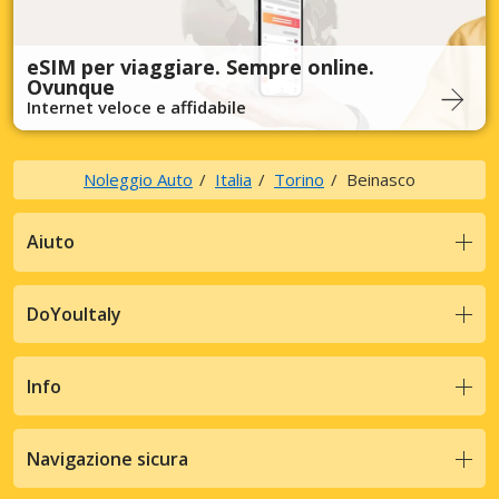
eSIM per viaggiare. Sempre online.
Ovunque
Internet veloce e affidabile
Noleggio Auto
Italia
Torino
Beinasco
Aiuto
DoYouItaly
Info
Navigazione sicura