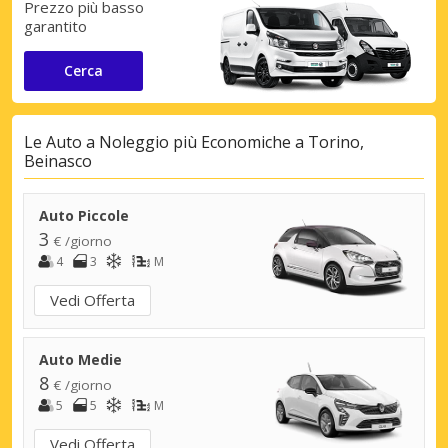
Prezzo più basso
garantito
Cerca
Le Auto a Noleggio più Economiche a Torino,
Beinasco
Auto Piccole
3
€ /giorno
4
3
M
Vedi Offerta
Auto Medie
8
€ /giorno
5
5
M
Vedi Offerta