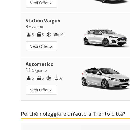
Vedi Offerta
Station Wagon
9
€ /giorno
5
5
M
Vedi Offerta
Automatico
11
€ /giorno
5
5
A
Vedi Offerta
Perché noleggiare un'auto a Trento città?