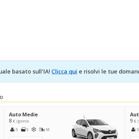
uale basato sull'IA!
Clicca qui
e risolvi le tue doman
to
Auto Medie
Aut
8
9
€ /giorno
€ 
5
5
M
5