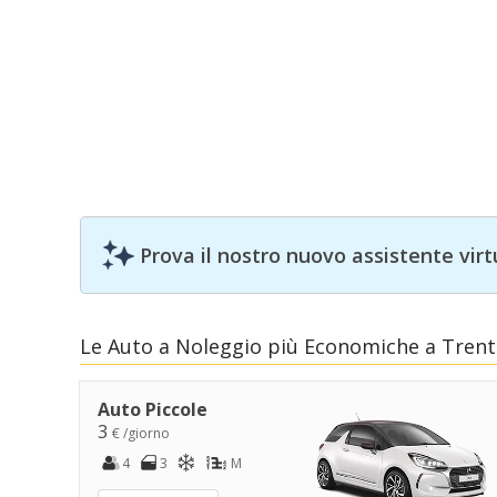
Prova il nostro nuovo assistente virt
Le Auto a Noleggio più Economiche a Tren
Auto Piccole
3
€ /giorno
4
3
M