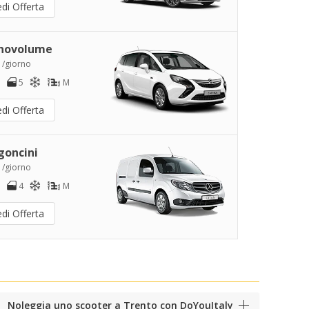
di Offerta
novolume
 /giorno
5
M
di Offerta
goncini
 /giorno
4
M
di Offerta
Noleggia uno scooter a Trento con DoYouItaly