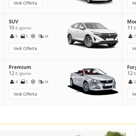
Vedi Offerta
Ve
SUV
Mo
10
11
€ /giorno
€
5
5
M
7
Vedi Offerta
Ve
Premium
Fur
12
12
€ /giorno
€
4
5
M
2
Vedi Offerta
Ve