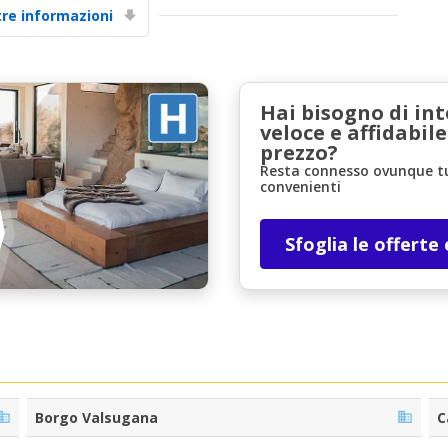
tre informazioni
Hai bisogno di in
veloce e affidabile
prezzo?
Resta connesso ovunque tu 
convenienti
Sconti speciali
Accedi alle offerte esclusive dei nostri fornitori
Sfoglia le offerte
Accedi con eLink
Borgo Valsugana
C