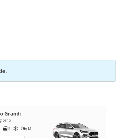
de.
o Grandi
/giorno
5
M