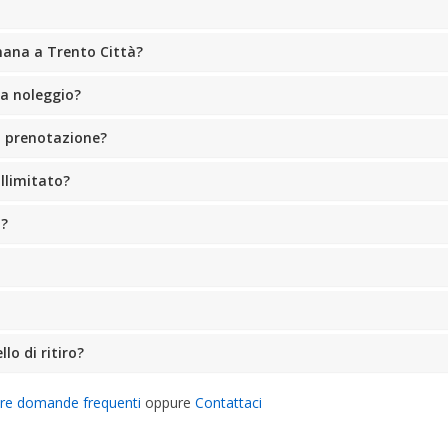
mana a Trento Città?
 a noleggio?
a prenotazione?
llimitato?
o?
lo di ritiro?
tre domande frequenti
oppure
Contattaci