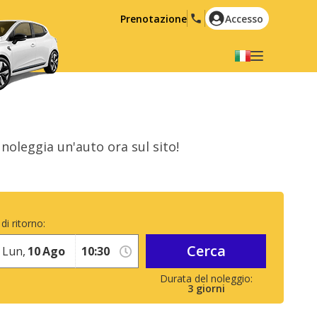
Prenotazione
Accesso
Selezionare la lingua
English
Español
Deutsch
Français
noleggia un'auto ora sul sito!
Italiano
Nederlands
Português
English (US)
Polski
Türkçe
di ritorno:
Română
Ελληνικά
Cerca
Русский
Hrvatski
Lun,
10
Ago
العربية
3
giorni