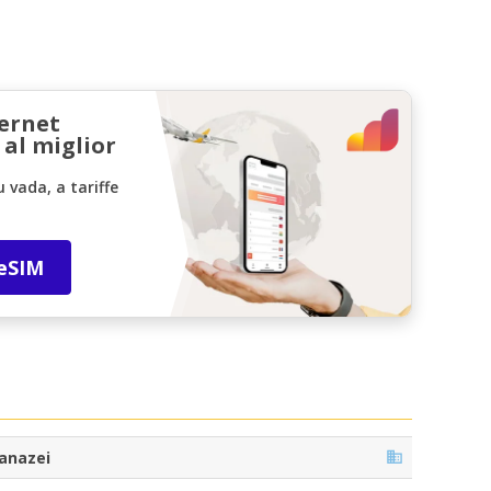
ternet
 al miglior
vada, a tariffe
 eSIM
anazei