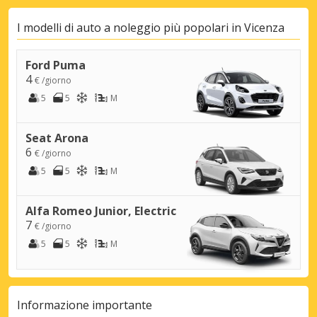
I modelli di auto a noleggio più popolari in Vicenza
Ford Puma
4
€ /giorno
5
5
M
Seat Arona
6
€ /giorno
5
5
M
Alfa Romeo Junior, Electric
7
€ /giorno
5
5
M
Sconti speciali
Accedi alle offerte esclusive dei nostri
fornitori
Informazione importante