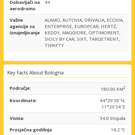
Dobavljači na
44
aerodromu
Važne
ALAMO, AUTOVIA, DRIVALIA, ECOVIA,
agencije za
ENTERPRISE, EUROPCAR, HERTZ,
iznajmljivanje
KEDDY, MAGGIORE, OPTIMORENT,
SICILY BY CAR, SIXT, TARGETRENT,
THRIFTY
Key Facts About Bologna
Područje:
2
180.00 KM
Koordinate:
44°29'38''N,
11°20'34''E
Visina:
54.0 Stopala
Prosječna godišnja
18.2 ºC