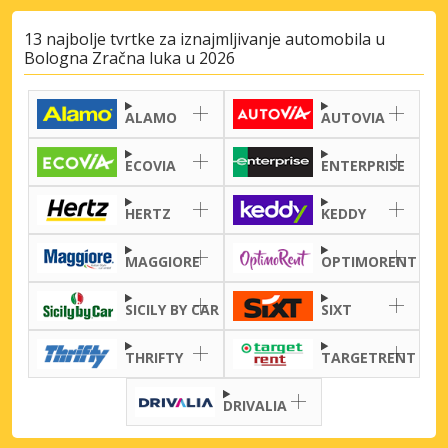
Pristupite ekskluzivnim ponudama naših
dobavljača
13 najbolje tvrtke za iznajmljivanje automobila u
Bologna Zračna luka u 2026
ALAMO
AUTOVIA
Prijava putem eLinka
ECOVIA
ENTERPRISE
HERTZ
KEDDY
MAGGIORE
OPTIMORENT
SICILY BY CAR
SIXT
THRIFTY
TARGETRENT
DRIVALIA