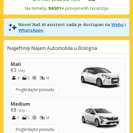
Na temelju
94301+
provjerenih recenzija
Novo! Naš AI asistent sada je dostupan na
Webu
i
WhatsAppu
Najjeftiniji Najam Automobila u Bologna
Mali
€3
/day
4
3
M
Pogledajte ponudu
Medium
€8
/day
5
5
M
Pogledajte ponudu