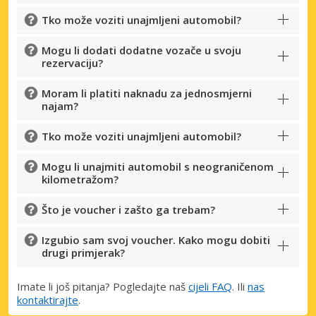
Tko može voziti unajmljeni automobil?
Mogu li dodati dodatne vozače u svoju
rezervaciju?
Moram li platiti naknadu za jednosmjerni
najam?
Tko može voziti unajmljeni automobil?
Mogu li unajmiti automobil s neograničenom
kilometražom?
Što je voucher i zašto ga trebam?
Izgubio sam svoj voucher. Kako mogu dobiti
drugi primjerak?
Imate li još pitanja? Pogledajte naš
cijeli FAQ
. Ili
nas
kontaktirajte
.
Posebni popusti