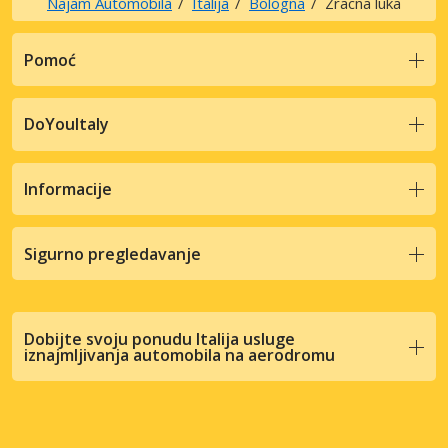
Najam Automobila
Italija
Bologna
Zracna luka
Pomoć
DoYouItaly
Informacije
Sigurno pregledavanje
Dobijte svoju ponudu Italija usluge
iznajmljivanja automobila na aerodromu