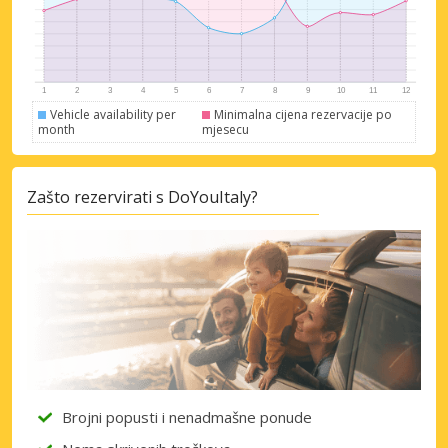
Vehicle availability per
Minimalna cijena rezervacije po
month
mjesecu
Zašto rezervirati s DoYouItaly?
Brojni popusti i nenadmašne ponude