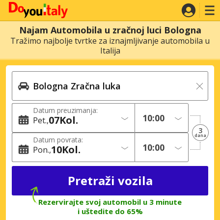
Najam Automobila u zračnoj luci Bologna
Tražimo najbolje tvrtke za iznajmljivanje automobila u
Italija
Datum preuzimanja:
07
Kol.
Pet.
3
dana
Datum povrata:
10
Kol.
Pon.
Rezervirajte svoj automobil u 3 minute
i uštedite do 65%