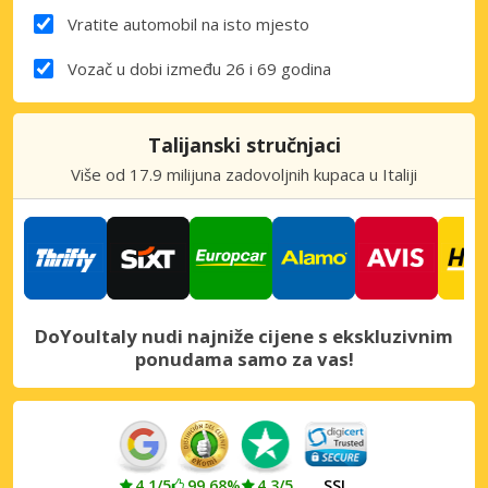
Vratite automobil na isto mjesto
Vozač u dobi između 26 i 69 godina
Talijanski stručnjaci
Više od 17.9 milijuna zadovoljnih kupaca u Italiji
DoYouItaly nudi najniže cijene s ekskluzivnim
ponudama samo za vas!
4.1/5
99.68%
4.3/5
SSL